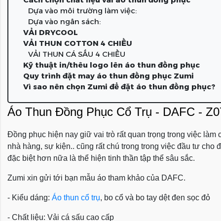
Dựa vào môi trường làm việc:
Dựa vào ngân sách:
VẢI DRYCOOL
VẢI THUN COTTON 4 CHIỀU
VẢI THUN CÁ SẤU 4 CHIỀU
Kỹ thuật in/thêu logo lên áo thun đồng phục
Quy trình đặt may áo thun đồng phục Zumi
Vì sao nên chọn Zumi để đặt áo thun đồng phục?
Áo Thun Đồng Phục Cổ Trụ - DAFC - Z
Đồng phục hiện nay giữ vai trò rất quan trọng trong việc làm
nhà hàng, sự kiện.. cũng rất chú trong trong việc đầu tư ch
đặc biệt hơn nữa là thể hiện tinh thần tập thể sâu sắc.
Zumi xin gửi tới bạn mẫu áo tham khảo của DAFC.
- Kiểu dáng:
Áo thun cổ trụ
, bo cổ và bo tay dệt đen sọc đỏ
- Chất liệu: Vải cá sấu cao cấp