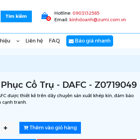
Hotline:
0903132585
0
Email:
kinhdoanh@zumi.com.vn
thiệu
Liên hệ
FAQ
Báo giá nhanh
Phục Cổ Trụ - DAFC - Z0719049
FC được thiết kế trên dây chuyền sản xuất khép kín, đảm bảo
h cạnh tranh.
Thêm vào giỏ hàng