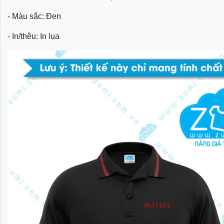
- Màu sắc: Đen
- In/thêu: In lụa