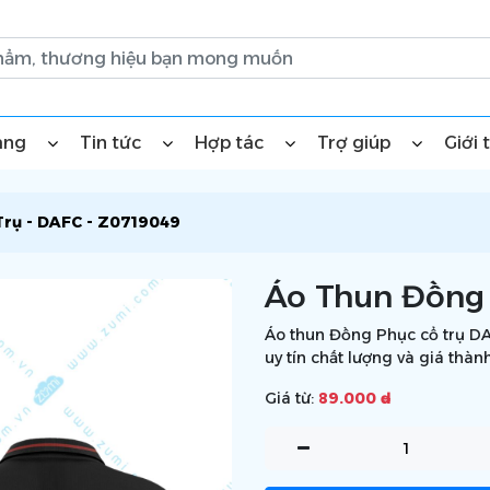
àng
Tin tức
Hợp tác
Trợ giúp
Giới 
rụ - DAFC - Z0719049
Áo Thun Đồng 
Áo thun Đồng Phục cổ trụ DA
uy tín chất lượng và giá thàn
Giá từ:
89.000 ₫