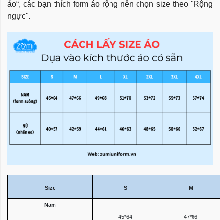
áo“, các bạn thích form áo rộng nên chọn size theo "Rộng
ngực".
Size
S
M
Nam
45*64
47*66