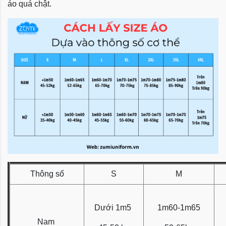
áo quá chật.
Thông số
S
M
Dưới 1m5
1m60-1m65
Nam