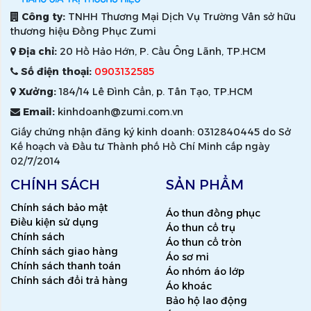
Công ty:
TNHH Thương Mại Dịch Vụ Trường Vân sở hữu
thương hiệu Đồng Phục Zumi
Địa chỉ:
20 Hồ Hảo Hớn, P. Cầu Ông Lãnh, TP.HCM
Số điện thoại:
0903132585
Xưởng:
184/14 Lê Đình Cẩn, p. Tân Tạo, TP.HCM
Email:
kinhdoanh@zumi.com.vn
Giấy chứng nhận đăng ký kinh doanh: 0312840445 do Sở
Kế hoạch và Đầu tư Thành phố Hồ Chí Minh cấp ngày
02/7/2014
CHÍNH SÁCH
SẢN PHẨM
Chính sách bảo mật
Áo thun đồng phục
Điều kiện sử dụng
Áo thun cổ trụ
Chính sách
Áo thun cổ tròn
Chính sách giao hàng
Áo sơ mi
Chính sách thanh toán
Áo nhóm áo lớp
Chính sách đổi trả hàng
Áo khoác
Bảo hộ lao động