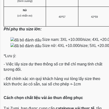
(
form suông
)
Nữ
(
có nhấn eo
)
40*57
42*59
Phí phụ thu size lớn:
Size nam: 3XL +10.000/size; 4XL +20.
Size nữ: 4XL +10.000/size; 5XL +20.0
*Lưu ý:
- Việc lấy size dự theo thông số cơ thể chỉ mang tính chất
tương đối.
- Để chính xác xin quý khách hàng vui lòng lấy size theo
kích thước áo có sẵn, sai số cho phép +-1cm
Cách chọn chất liệu vải áo thun đồng phục
Tại Zumi, bạn được cung cấp
catalogue vải thực tế
, tận