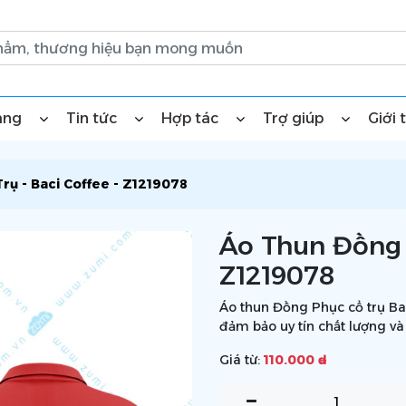
àng
Tin tức
Hợp tác
Trợ giúp
Giới 
rụ - Baci Coffee - Z1219078
Áo Thun Đồng P
Z1219078
Áo thun Đồng Phục cổ trụ Bac
đảm bảo uy tín chất lượng và
Giá từ:
110.000 ₫