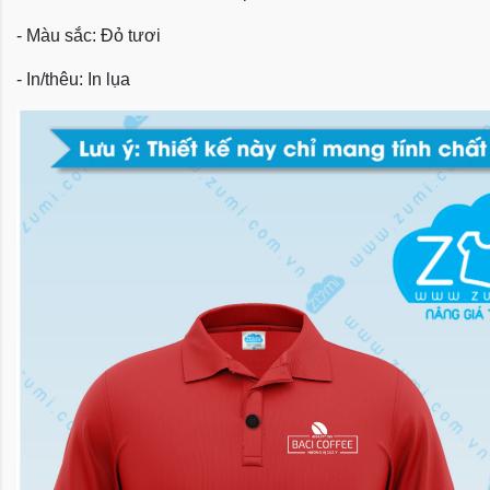
- Màu sắc: Đỏ tươi
- In/thêu: In lụa