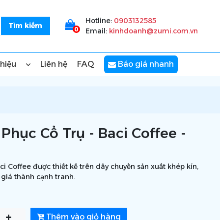
Hotline:
0903132585
0
Email:
kinhdoanh@zumi.com.vn
thiệu
Liên hệ
FAQ
Báo giá nhanh
hục Cổ Trụ - Baci Coffee -
i Coffee được thiết kế trên dây chuyền sản xuất khép kín,
 giá thành cạnh tranh.
Thêm vào giỏ hàng