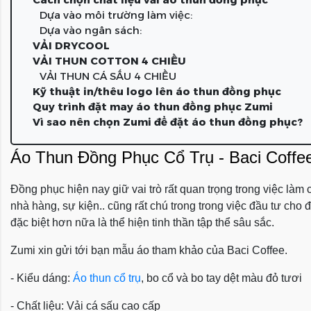
Dựa vào môi trường làm việc:
Dựa vào ngân sách:
VẢI DRYCOOL
VẢI THUN COTTON 4 CHIỀU
VẢI THUN CÁ SẤU 4 CHIỀU
Kỹ thuật in/thêu logo lên áo thun đồng phục
Quy trình đặt may áo thun đồng phục Zumi
Vì sao nên chọn Zumi để đặt áo thun đồng phục?
Áo Thun Đồng Phục Cổ Trụ - Baci Coffe
Đồng phục hiện nay giữ vai trò rất quan trọng trong việc làm
nhà hàng, sự kiện.. cũng rất chú trong trong việc đầu tư ch
đặc biệt hơn nữa là thể hiện tinh thần tập thể sâu sắc.
Zumi xin gửi tới bạn mẫu áo tham khảo của Baci Coffee.
- Kiểu dáng:
Áo thun cổ trụ
, bo cổ và bo tay dệt màu đỏ tươi
- Chất liệu: Vải cá sấu cao cấp