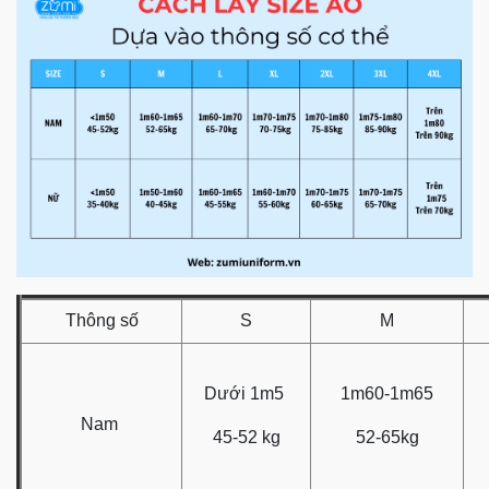
Thông số
S
M
Dưới 1m5
1m60-1m65
Nam
45-52 kg
52-65kg