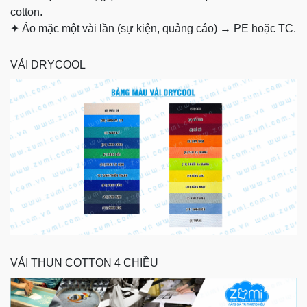
cotton.
✦
Áo mặc một vài lần (sự kiện, quảng cáo) → PE hoặc TC.
VẢI DRYCOOL
VẢI THUN COTTON 4 CHIỀU