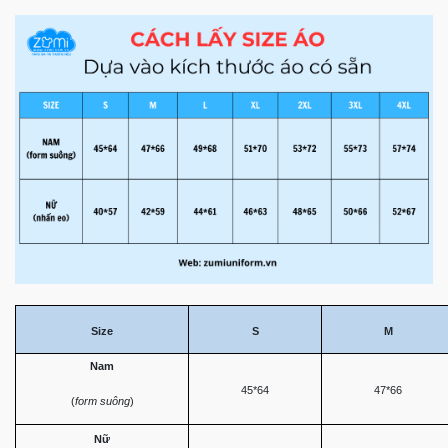
Size
S
M
Nam
45*64
47*66
(
form suông
)
Nữ