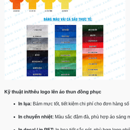
Kỹ thuật in/thêu logo lên áo thun đồng phục
In lụa:
 Bám mực tốt, tiết kiệm chi phí cho đơn hàng số
In chuyển nhiệt:
 Màu sắc đậm đà, phù hợp áo sáng 
In decal / in PET:
 In họa tiết sắc nét, phù hợp logo nh