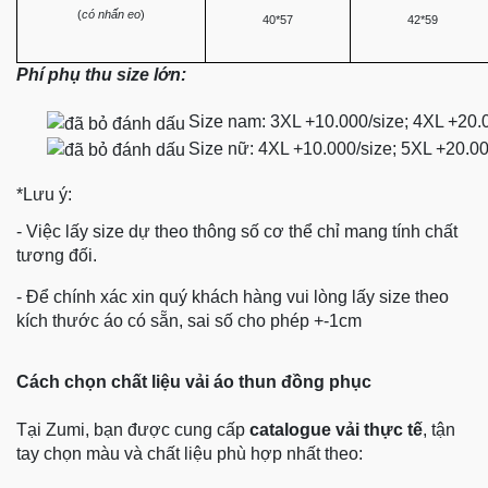
(
có nhấn eo
)
40*57
42*59
Phí phụ thu size lớn:
Size nam: 3XL +10.000/size; 4XL +20.
Size nữ: 4XL +10.000/size; 5XL +20.0
*Lưu ý:
- Việc lấy size dự theo thông số cơ thể chỉ mang tính chất
tương đối.
- Để chính xác xin quý khách hàng vui lòng lấy size theo
kích thước áo có sẵn, sai số cho phép +-1cm
Cách chọn chất liệu vải áo thun đồng phục
Tại Zumi, bạn được cung cấp
catalogue vải thực tế
, tận
tay chọn màu và chất liệu phù hợp nhất theo: