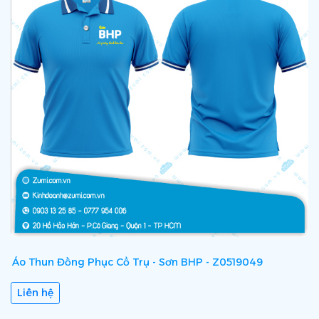
Áo Thun Đồng Phục Cổ Trụ - Sơn BHP - Z0519049
Á
Liên hệ