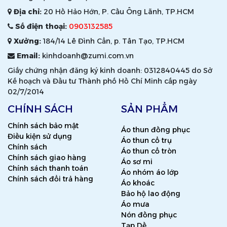
Địa chỉ:
20 Hồ Hảo Hớn, P. Cầu Ông Lãnh, TP.HCM
Số điện thoại:
0903132585
Xưởng:
184/14 Lê Đình Cẩn, p. Tân Tạo, TP.HCM
Email:
kinhdoanh@zumi.com.vn
Giấy chứng nhận đăng ký kinh doanh: 0312840445 do Sở
Kế hoạch và Đầu tư Thành phố Hồ Chí Minh cấp ngày
02/7/2014
CHÍNH SÁCH
SẢN PHẨM
Chính sách bảo mật
Áo thun đồng phục
Điều kiện sử dụng
Áo thun cổ trụ
Chính sách
Áo thun cổ tròn
Chính sách giao hàng
Áo sơ mi
Chính sách thanh toán
Áo nhóm áo lớp
Chính sách đổi trả hàng
Áo khoác
Bảo hộ lao động
Áo mưa
Nón đồng phục
Tạp Dề