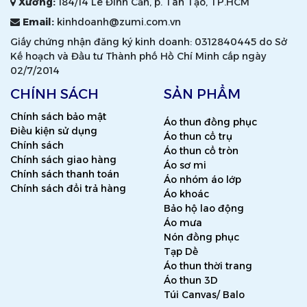
Xưởng:
184/14 Lê Đình Cẩn, p. Tân Tạo, TP.HCM
Email:
kinhdoanh@zumi.com.vn
Giấy chứng nhận đăng ký kinh doanh: 0312840445 do Sở
Kế hoạch và Đầu tư Thành phố Hồ Chí Minh cấp ngày
02/7/2014
CHÍNH SÁCH
SẢN PHẨM
Chính sách bảo mật
Áo thun đồng phục
Điều kiện sử dụng
Áo thun cổ trụ
Chính sách
Áo thun cổ tròn
Chính sách giao hàng
Áo sơ mi
Chính sách thanh toán
Áo nhóm áo lớp
Chính sách đổi trả hàng
Áo khoác
Bảo hộ lao động
Áo mưa
Nón đồng phục
Tạp Dề
Áo thun thời trang
Áo thun 3D
Túi Canvas/ Balo