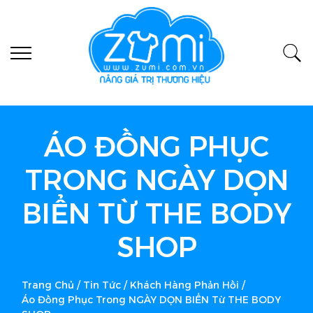
ÁO ĐỒNG PHỤC
TRONG NGÀY DỌN
BIỂN TỪ THE BODY
SHOP
Trang Chủ
/
Tin Tức
/
Khách Hàng Phản Hồi
/
Áo Đồng Phục Trong NGÀY DỌN BIỂN Từ THE BODY