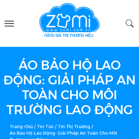
ÁO BẢO HỘ LAO
ĐỘNG: GIẢI PHÁP AN
TOÀN CHO MÔI
TRƯỜNG LAO ĐỘNG
Trang Chủ
/
Tin Tức
/
Tin Thị Trường
/
Áo Bảo Hộ Lao Động: Giải Pháp An Toàn Cho Môi