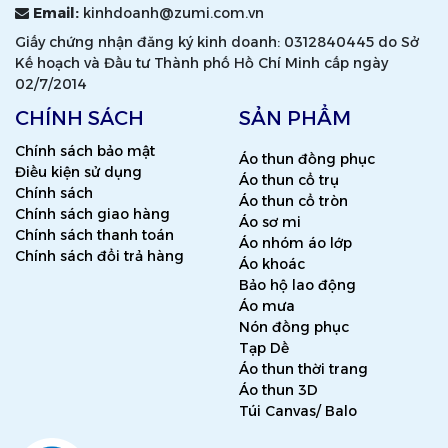
Email:
kinhdoanh@zumi.com.vn
Giấy chứng nhận đăng ký kinh doanh: 0312840445 do Sở
Kế hoạch và Đầu tư Thành phố Hồ Chí Minh cấp ngày
02/7/2014
CHÍNH SÁCH
SẢN PHẨM
Chính sách bảo mật
Áo thun đồng phục
Điều kiện sử dụng
Áo thun cổ trụ
Chính sách
Áo thun cổ tròn
Chính sách giao hàng
Áo sơ mi
Chính sách thanh toán
Áo nhóm áo lớp
Chính sách đổi trả hàng
Áo khoác
Bảo hộ lao động
Áo mưa
Nón đồng phục
Tạp Dề
Áo thun thời trang
Áo thun 3D
Túi Canvas/ Balo