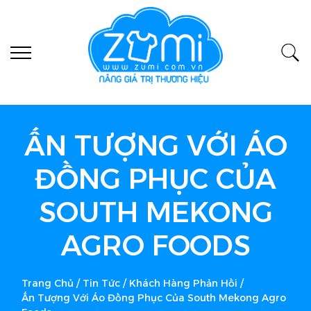
ẤN TƯỢNG VỚI ÁO
ĐỒNG PHỤC CỦA
SOUTH MEKONG
AGRO FOODS
Trang Chủ
/
Tin Tức
/
Khách Hàng Phản Hồi
/
Ấn Tượng Với Áo Đồng Phục Của South Mekong Agro