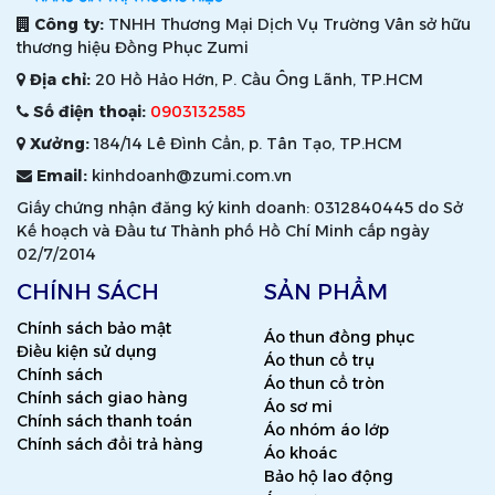
Công ty:
TNHH Thương Mại Dịch Vụ Trường Vân sở hữu
thương hiệu Đồng Phục Zumi
Địa chỉ:
20 Hồ Hảo Hớn, P. Cầu Ông Lãnh, TP.HCM
Số điện thoại:
0903132585
Xưởng:
184/14 Lê Đình Cẩn, p. Tân Tạo, TP.HCM
Email:
kinhdoanh@zumi.com.vn
Giấy chứng nhận đăng ký kinh doanh: 0312840445 do Sở
Kế hoạch và Đầu tư Thành phố Hồ Chí Minh cấp ngày
02/7/2014
CHÍNH SÁCH
SẢN PHẨM
Chính sách bảo mật
Áo thun đồng phục
Điều kiện sử dụng
Áo thun cổ trụ
Chính sách
Áo thun cổ tròn
Chính sách giao hàng
Áo sơ mi
Chính sách thanh toán
Áo nhóm áo lớp
Chính sách đổi trả hàng
Áo khoác
Bảo hộ lao động