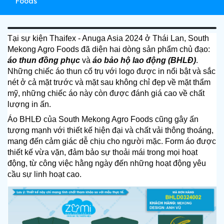
Foods
Tại sự kiện Thaifex - Anuga Asia 2024 ở Thái Lan, South 
Mekong Agro Foods đã diện hai dòng sản phẩm chủ đạo: 
áo thun đồng phục
 và 
áo bảo hộ lao động (BHLĐ)
. 
Những chiếc áo thun cổ trụ với logo được in nổi bật và sắc 
nét ở cả mặt trước và mặt sau không chỉ đẹp về mặt thẩm 
mỹ, những chiếc áo này còn được đánh giá cao về chất 
lượng in ấn.
Áo BHLĐ của South Mekong Agro Foods cũng gây ấn 
tượng mạnh với thiết kế hiện đại và chất vải thông thoáng, 
mang đến cảm giác dễ chịu cho người mặc. Form áo được 
thiết kế vừa vặn, đảm bảo sự thoải mái trong mọi hoạt 
động, từ công việc hằng ngày đến những hoạt động yêu 
cầu sự linh hoạt cao.