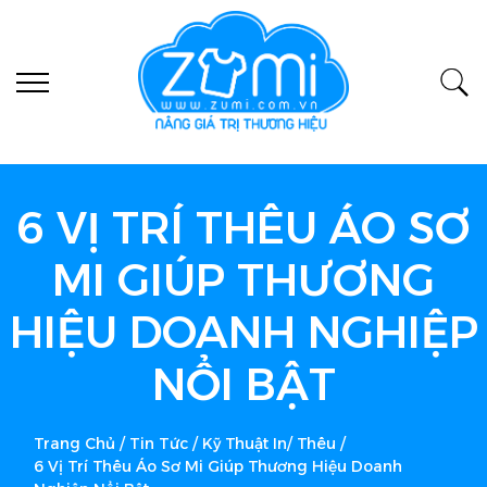
6 VỊ TRÍ THÊU ÁO SƠ
MI GIÚP THƯƠNG
HIỆU DOANH NGHIỆP
NỔI BẬT
Trang Chủ
/
Tin Tức
/
Kỹ Thuật In/ Thêu
/
6 Vị Trí Thêu Áo Sơ Mi Giúp Thương Hiệu Doanh