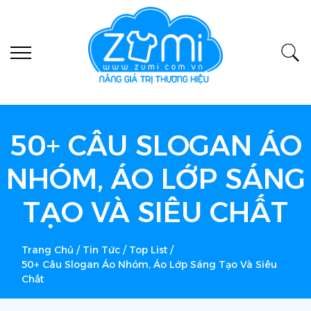
50+ CÂU SLOGAN ÁO
NHÓM, ÁO LỚP SÁNG
TẠO VÀ SIÊU CHẤT
Trang Chủ
/
Tin Tức
/
Top List
/
50+ Câu Slogan Áo Nhóm, Áo Lớp Sáng Tạo Và Siêu
Chất