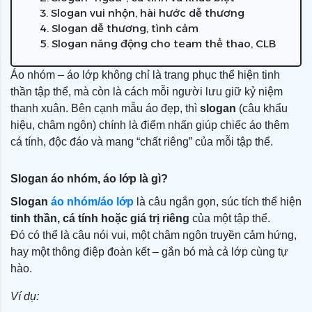
3. Slogan vui nhộn, hài hước dễ thương
4. Slogan dễ thương, tình cảm
5. Slogan năng động cho team thể thao, CLB
Áo nhóm – áo lớp không chỉ là trang phục thể hiện tinh
thần tập thể, mà còn là cách mỗi người lưu giữ kỷ niệm
thanh xuân. Bên cạnh mẫu áo đẹp, thì
slogan
(câu khẩu
hiệu, châm ngôn) chính là điểm nhấn giúp chiếc áo thêm
cá tính, độc đáo và mang “chất riêng” của mỗi tập thể.
Slogan áo nhóm, áo lớp là gì?
Slogan
áo nhóm/áo lớp
là câu ngắn gọn, súc tích thể hiện
tinh thần, cá tính hoặc giá trị riêng
của một tập thể.
Đó có thể là câu nói vui, một châm ngôn truyền cảm hứng,
hay một thông điệp đoàn kết – gắn bó mà cả lớp cùng tự
hào.
Ví dụ: