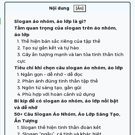
Nội dung
[Ẩn]
Slogan áo nhóm, áo lớp là gì?
Tầm quan trọng của slogan trên áo nhóm,
áo lớp
1. Thể hiện bản sắc riêng của tập thể
2. Tạo sự gắn kết và tự hào
3. Gây ấn tượng mạnh và lan tỏa tinh thần tích
cực
Tiêu chí khi chọn câu slogan áo nhóm, áo lớp
1. Ngắn gọn – dễ nhớ – dễ đọc
2. Phản ánh đúng tinh thần tập thể
3. Ngôn từ sáng tạo, gần gũi
4. Phù hợp với hoàn cảnh sử dụng
Bí kíp để có slogan áo nhóm, áo lớp nổi bật
và dễ nhớ
50+ Câu Slogan Áo Nhóm, Áo Lớp Sáng Tạo,
Ấn Tượng
1. Slogan thể hiện tinh thần đoàn kết
2. Slogan “ngầu”, cá tính và khác biệt