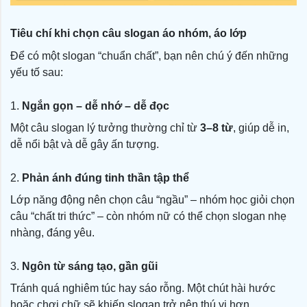
Tiêu chí khi chọn câu slogan áo nhóm, áo lớp
Để có một slogan “chuẩn chất”, bạn nên chú ý đến những
yếu tố sau:
1.
Ngắn gọn – dễ nhớ – dễ đọc
Một câu slogan lý tưởng thường chỉ từ
3–8 từ
, giúp dễ in,
dễ nổi bật và dễ gây ấn tượng.
2.
Phản ánh đúng tinh thần tập thể
Lớp năng động nên chọn câu “ngầu” – nhóm học giỏi chọn
câu “chất tri thức” – còn nhóm nữ có thể chọn slogan nhẹ
nhàng, đáng yêu.
3.
Ngôn từ sáng tạo, gần gũi
Tránh quá nghiêm túc hay sáo rỗng. Một chút hài hước
hoặc chơi chữ sẽ khiến slogan trở nên thú vị hơn.