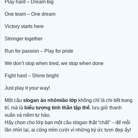
Play hard – Dream big
One team – One dream
Victory starts here
Stronger together
Run for passion – Play for pride
We don’t stop when tired, we stop when done
Fight hard – Shine bright
Just play it your way!
Một câu
slogan áo nhóm/áo lớp
không chỉ là chi tiết trang
trí, mà là
biểu tượng tinh thần tập thể
, lưu giữ thanh
xuân và niềm tự hào.
Hãy chọn cho lớp bạn một câu slogan thật “chất” – để mỗi
lần nhìn lại, ai cũng mỉm cười vì những ký ức tươi đẹp ấy!