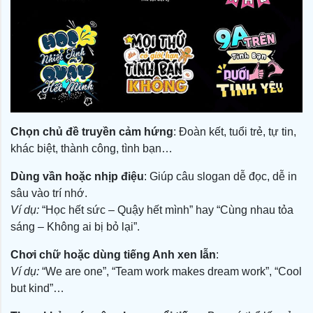
Chọn chủ đề truyền cảm hứng
: Đoàn kết, tuổi trẻ, tự tin,
khác biệt, thành công, tình bạn…
Dùng vần hoặc nhịp điệu
: Giúp câu slogan dễ đọc, dễ in
sâu vào trí nhớ.
Ví dụ:
“Học hết sức – Quậy hết mình” hay “Cùng nhau tỏa
sáng – Không ai bị bỏ lại”.
Chơi chữ hoặc dùng tiếng Anh xen lẫn
:
Ví dụ:
“We are one”, “Team work makes dream work”, “Cool
but kind”…