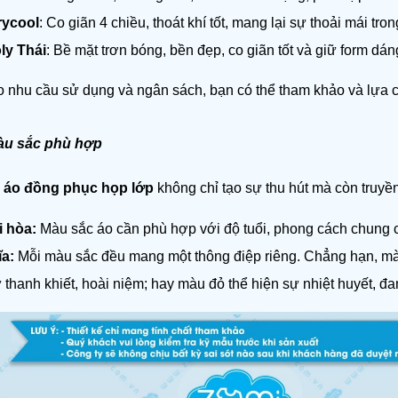
rycool
: Co giãn 4 chiều, thoát khí tốt, mang lại sự thoải mái tro
ly Thái
: Bề mặt trơn bóng, bền đẹp, co giãn tốt và giữ form dán
 nhu cầu sử dụng và ngân sách, bạn có thể tham khảo và lựa ch
àu sắc phù hợp
 áo đồng phục họp lớp
 không chỉ tạo sự thu hút mà còn truyền
i hòa:
 Màu sắc áo cần phù hợp với độ tuổi, phong cách chung c
a:
 Mỗi màu sắc đều mang một thông điệp riêng. Chẳng hạn, màu
 thanh khiết, hoài niệm; hay màu đỏ thể hiện sự nhiệt huyết, đ