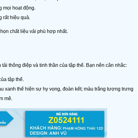
ng mọi hoạt động.
g rất hiệu quả.
ọn chất liệu vải phù hợp nhất.
 tải thông điệp và tinh thần của tập thể. Bạn nên cân nhắc:
ủa tập thể.
 xanh thể hiện sự hy vọng, đoàn kết; màu trắng tượng trưng 
am mê.