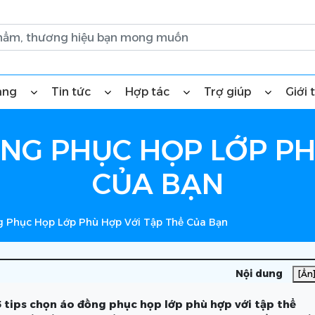
àng
Tin tức
Hợp tác
Trợ giúp
Giới 
ỒNG PHỤC HỌP LỚP PH
CỦA BẠN
g Phục Họp Lớp Phù Hợp Với Tập Thể Của Bạn
Nội dung
[Ẩn
5 tips chọn áo đồng phục họp lớp phù hợp với tập thể