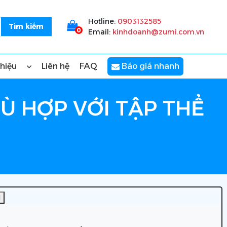
Hotline:
0903132585
0
Email:
kinhdoanh@zumi.com.vn
thiệu
Liên hệ
FAQ
Báo giá nhanh
Ù HỢP VỚI TẬP THỂ
]