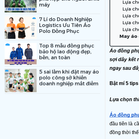
Lựa ch
máy
Lựa ch
Lựa ch
7 Lí do Doanh Nghiệp
Lựa ch
Logistics Ưu Tiên Áo
Lựa ch
Polo Đồng Phục
May áo 
Top 8 mẫu đồng phục
Áo đồng phục
bảo hộ lao động đẹp,
bền, an toàn
sợi dây kết
ngay sau đâ
5 sai lầm khi đặt may áo
polo công sở khiến
Bật mí 5 tip
doanh nghiệp mất điểm
Lựa chọn thi
Áo đồng phụ
đầu tiên là c
đồng thời thể