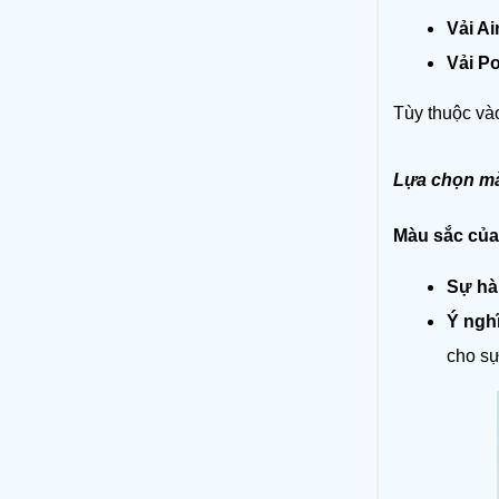
Vải Ai
Vải Po
Tùy thuộc vào
Lựa chọn m
Màu sắc của
Sự hà
Ý nghĩ
cho sự