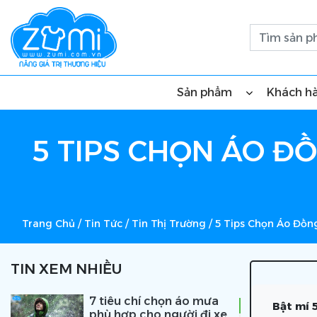
Sản phẩm
Khách h
5 TIPS CHỌN ÁO Đ
Trang Chủ
/
Tin Tức
/
Tin Thị Trường
/
5 Tips Chọn Áo Đồn
TIN XEM NHIỀU
7 tiêu chí chọn áo mưa
Bật mí 
phù hợp cho người đi xe