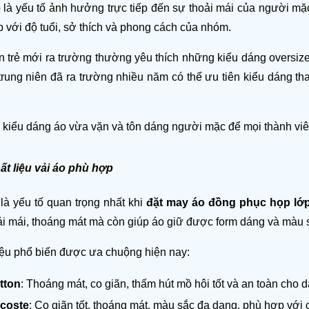
 là yếu tố ảnh hưởng trực tiếp đến sự thoải mái của người mặc
 với độ tuổi, sở thích và phong cách của nhóm.
n trẻ mới ra trường thường yêu thích những kiểu dáng oversize 
rung niên đã ra trường nhiều năm có thể ưu tiên kiểu dáng tha
kiểu dáng áo vừa vặn và tôn dáng người mặc để mọi thành viên 
t liệu vải áo phù hợp
 là yếu tố quan trọng nhất khi 
đặt may áo đồng phục họp lớp
ải mái, thoáng mát mà còn giúp áo giữ được form dáng và màu s
liệu phổ biến được ưa chuộng hiện nay:
tton
: Thoáng mát, co giãn, thấm hút mồ hôi tốt và an toàn cho d
acoste
: Co giãn tốt, thoáng mát, màu sắc đa dạng, phù hợp với 