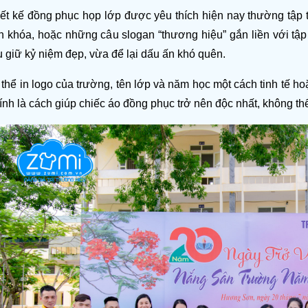
t kế đồng phục họp lớp được yêu thích hiện nay thường tập tru
n khóa, hoặc những câu slogan “thương hiệu” gắn liền với tập 
 giữ kỷ niệm đẹp, vừa để lại dấu ấn khó quên.
 thể in logo của trường, tên lớp và năm học một cách tinh tế h
nh là cách giúp chiếc áo đồng phục trở nên độc nhất, không th