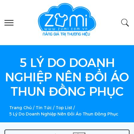
5 LÝ DO DOANH
NGHIỆP NÊN ĐỔI ÁO
THUN ĐỒNG PHỤC
Trang Chủ
/
Tin Tức
/
Top List
/
5 Lý Do Doanh Nghiệp Nên Đổi Áo Thun Đồng Phục