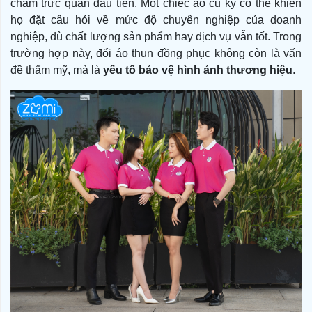
chạm trực quan đầu tiên. Một chiếc áo cũ kỹ có thể khiến
họ đặt câu hỏi về mức độ chuyên nghiệp của doanh
nghiệp, dù chất lượng sản phẩm hay dịch vụ vẫn tốt. Trong
trường hợp này, đổi áo thun đồng phục không còn là vấn
đề thẩm mỹ, mà là
yếu tố bảo vệ hình ảnh thương hiệu
.