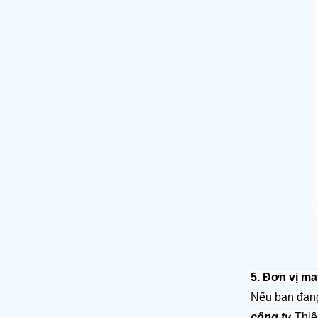
5. Đơn vị m
Nếu bạn đan
công ty
 Thiê