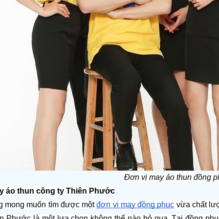
Đơn vị may áo thun đồng 
ay áo thun công ty Thiên Phước
g mong muốn tìm được một 
đơn vị may đồng phục
 vừa chất lư
n Phước là một lựa chọn không thể nào bỏ qua. Tại đồng phục