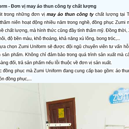
orm - Đơn vị may áo thun công ty chất lượng
t trong những đơn vị 
may áo thun công ty
 chất lượng tại
 thâm niên hoạt động nhiều năm trong nghề, đồng phục Zumi 
ề chất lượng, mà hình thức cũng đầy tính thẩm mỹ. Đồng thời, 
ôi, độ bền màu, khô thoáng, khả năng xù lông, bong tróc,...
a chọn Zumi Uniform sẽ được đội ngũ chuyên viên tư vấn hỗ trợ
n sản phẩm. Không chỉ đảm bảo trong quá trình sản xuất mà 
sàng đổi, trả sản phẩm nếu lỗi thuộc về đơn vị sản xuất.
c đồng phục mà Zumi Uniform đang cung cấp bao gồm: áo thun
n đồng phục,...