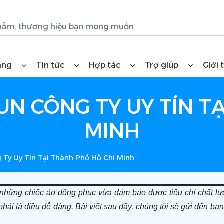
àng
Tin tức
Hợp tác
Trợ giúp
Giới 
UN CÔNG TY UY TÍN T
MINH
 Ty Uy Tín Tại Thành Phố Hồ Chí Minh
những chiếc áo đồng phục vừa đảm bảo được tiêu chí chất lượ
phải là điều dễ dàng. Bài viết sau đây, chúng tôi sẽ gửi đến bạ