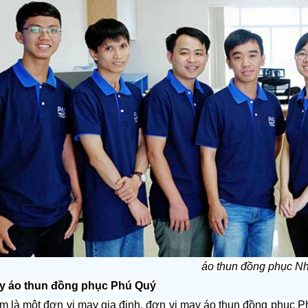
áo thun đồng phục N
ay áo thun đồng phục Phú Quý
m là một đơn vị may gia đinh, đơn vị may áo thun đồng phục Ph