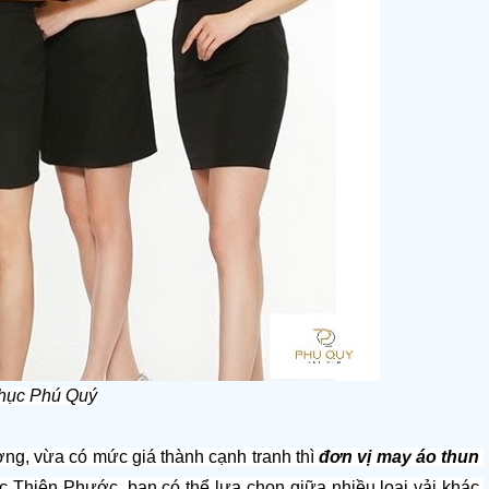
phục Phú Quý
ợng, vừa có mức giá thành cạnh tranh thì 
đơn vị may áo thun 
 Thiên Phước, bạn có thể lựa chọn giữa nhiều loại vải khác 