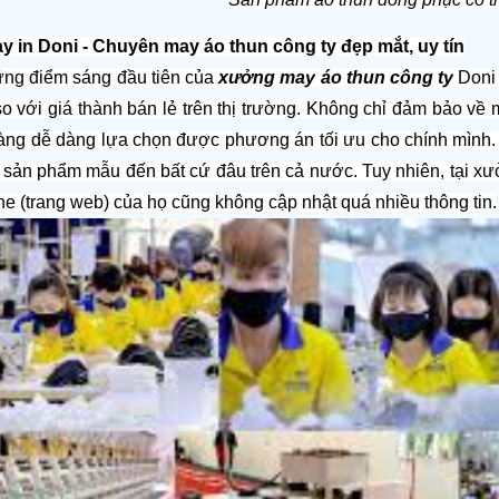
 in Doni - Chuyên may áo thun công ty đẹp mắt, uy tín
ững điểm sáng đầu tiên của 
xưởng may áo thun công ty
 Doni
o với giá thành bán lẻ trên thị trường. Không chỉ đảm bảo về m
àng dễ dàng lựa chọn được phương án tối ưu cho chính mình. 
 sản phẩm mẫu đến bất cứ đâu trên cả nước. Tuy nhiên, tại xưở
ine (trang web) của họ cũng không cập nhật quá nhiều thông tin.