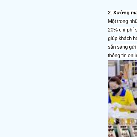
2. Xưởng may
Một trong nh
20% chi phí s
giúp khách h
sẵn sàng gửi
thông tin onl