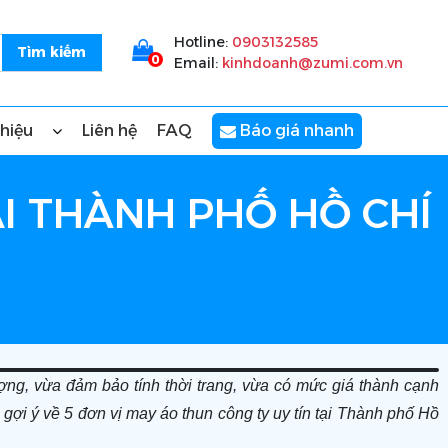
Hotline:
0903132585
0
Email:
kinhdoanh@zumi.com.vn
thiệu
Liên hệ
FAQ
Báo giá nhanh
ẠI THÀNH PHỐ HỒ CHÍ
ng, vừa đảm bảo tính thời trang, vừa có mức giá thành cạnh
n gợi ý về 5 đơn vị may áo thun công ty uy tín tại Thành phố Hồ