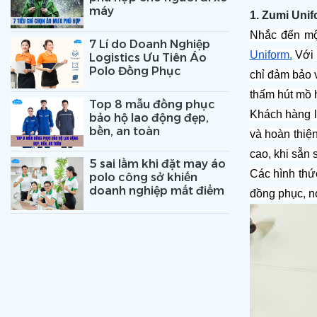
máy
1. Zumi Unif
Nhắc đến mộ
7 Lí do Doanh Nghiệp
Uniform.
 Với
Logistics Ưu Tiên Áo
Polo Đồng Phục
chỉ đảm bảo v
thấm hút mồ h
Top 8 mẫu đồng phục
Khách hàng lự
bảo hộ lao động đẹp,
bền, an toàn
và hoàn thiệ
cao, khi sẵn 
5 sai lầm khi đặt may áo
Các hình thứ
polo công sở khiến
doanh nghiệp mất điểm
đồng phục, nó