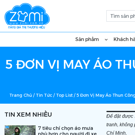
Sản phẩm
Khách h
5 ĐƠN VỊ MAY ÁO TH
Trang Chủ
/
Tin Tức
/
Top List
/
5 Đơn Vị May Áo Thun Công
TIN XEM NHIỀU
Để đặt được 
tranh, không 
7 tiêu chí chọn áo mưa
Chí Minh.
phù hợp cho người đi xe