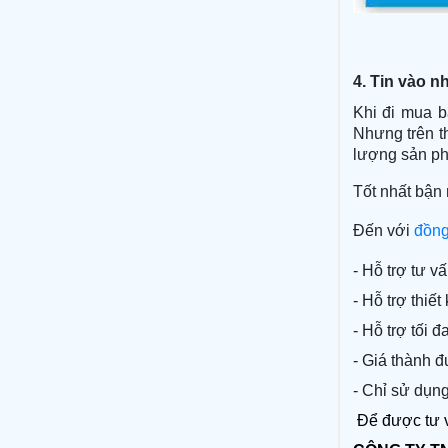
4.
Tin vào n
Khi đi mua b
Nhưng trên t
lượng sản p
Tốt nhất bận 
Đến với
đồn
- Hỗ trợ tư v
- Hỗ trợ thiế
- Hỗ trợ tối 
- Giá thành đ
- Chỉ sử dụn
Để được tư v