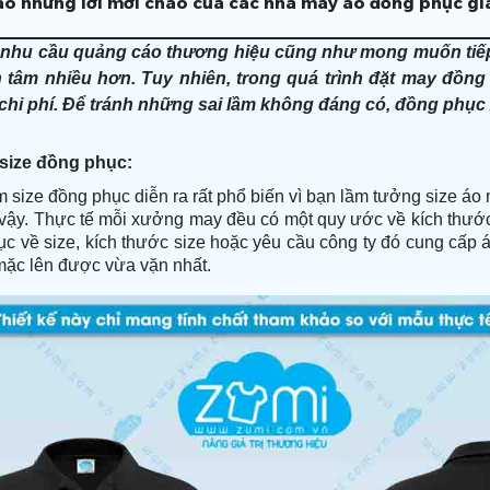
vào những lời mời chào của các nhà may áo đồng phục giá
 nhu cầu quảng cáo thương hiệu cũng như mong muốn tiế
 tâm nhiều hơn. Tuy nhiên, trong quá trình đặt may đồng
 chi phí. Để tránh những sai lầm không đáng có, đồng phục 
size đồng phục:
 size đồng phục diễn ra rất phổ biến vì bạn lầm tưởng size áo
vậy. Thực tế mỗi xưởng may đều có một quy ước về kích thước 
c về size, kích thước size hoặc yêu cầu công ty đó cung cấp
ặc lên được vừa vặn nhất.