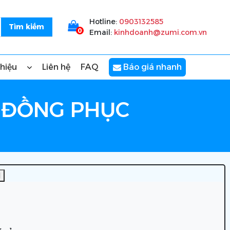
Hotline:
0903132585
0
Email:
kinhdoanh@zumi.com.vn
thiệu
Liên hệ
FAQ
Báo giá nhanh
Y ĐỒNG PHỤC
]