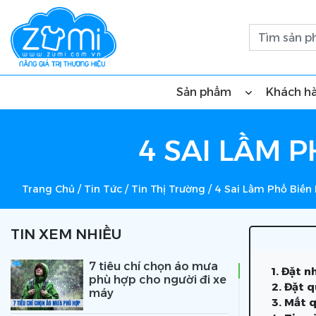
Sản phẩm
Khách h
4 SAI LẦM 
Trang Chủ
/
Tin Tức
/
Tin Thị Trường
/
4 Sai Lầm Phổ Biến
TIN XEM NHIỀU
7 tiêu chí chọn áo mưa
1. Đặt 
phù hợp cho người đi xe
2. Đặt 
máy
3. Mất 