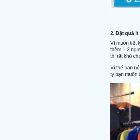
2.
Đặt quá í
Vì muốn tiết 
thêm 1-2 ngườ
thì rất khó c
Vì thế bạn n
ty bạn muốn đ