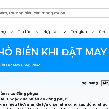
àng
Tin tức
Hợp tác
Trợ giúp
Giới 
PHỔ BIẾN KHI ĐẶT MA
 Khi Đặt May Đồng Phục
Nội dung
[Ẩn
nhằm size đồng phục:
quá ít hoặc quá nhiều áo đồng phục:
quá nhiều thời gian để lựa chọn nhà cung cấp đồng phục: