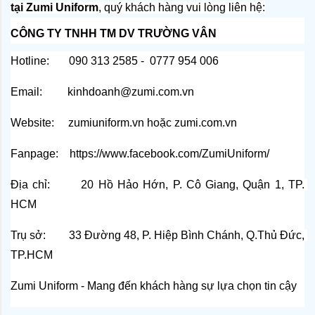
tại Zumi Uniform
, quý khách hàng vui lòng liên hệ:
CÔNG TY TNHH TM DV TRƯỜNG VÂN
Hotline:       090 313 2585 -  0777 954 006
Email:         kinhdoanh@zumi.com.vn
Website:     
zumiuniform.vn
 hoặc 
zumi.com.vn
Fanpage:    
https://www.facebook.com/ZumiUniform/
Địa chỉ:       20 Hồ Hảo Hớn, P. Cô Giang, Quận 1, TP. 
HCM
Trụ sở:        33 Đường 48, P. Hiệp Bình Chánh, Q.Thủ Đức, 
TP.HCM
Zumi Uniform - Mang đến khách hàng sự lựa chọn tin cậy