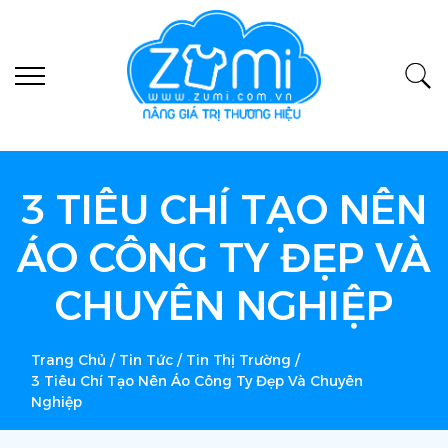
3 TIÊU CHÍ TẠO NÊN
ÁO CÔNG TY ĐẸP VÀ
CHUYÊN NGHIỆP
Trang Chủ
/
Tin Tức
/
Tin Thị Trường
/
3 Tiêu Chí Tạo Nên Áo Công Ty Đẹp Và Chuyên
Nghiệp