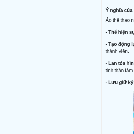
Ý nghĩa của 
Áo thể thao 
- Thể hiện s
- Tạo động l
thành viên.
- Lan tỏa hì
tinh thần làm
- Lưu giữ kỷ