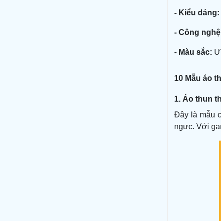
- Kiểu dáng:
- Công nghệ 
- Màu sắc:
Ưu
10 Mẫu áo th
1. Áo thun t
Đây là mẫu c
ngực. Với ga