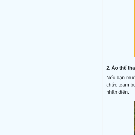
2. Áo thể th
Nếu bạn muốn
chức team bu
nhận diện.