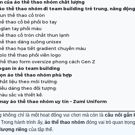
m của áo thể thao nhóm chất lượng
áo thể thao nhóm đi team building trẻ trung, năng độn
hun thể thao cổ tròn
hể thao cổ bẻ phối bo tay
aglan tay phối màu
thể thao cổ tròn chất thun lạnh
thể thao dáng suông unisex
thể thao họa tiết gradient chuyển màu
olo thể thao phối viền logo
 thể thao form oversize phong cách Gen Z
logan in áo team building
ọn áo thể thao nhóm phù hợp
hất liệu theo môi trường:
iểu dáng theo đối tượng:
àu sắc và thiết kế:
 may áo thể thao nhóm uy tín – Zumi Uniform
g không chỉ là một hoạt động vui chơi mà còn là
cầu nối gắn 
 Trong hành trình ấy,
áo thể thao nhóm
đóng vai trò quan trọn
 lượng riêng
của tập thể.