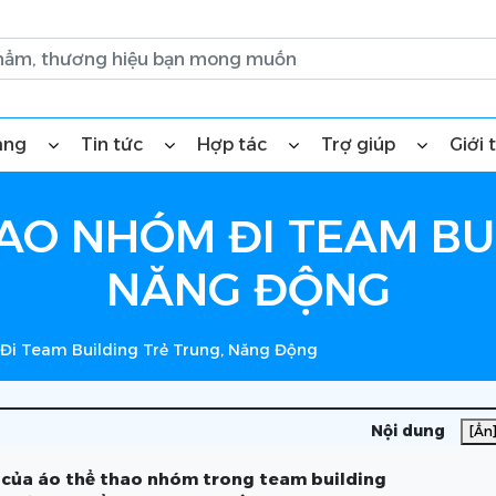
àng
Tin tức
Hợp tác
Trợ giúp
Giới 
AO NHÓM ĐI TEAM BU
NĂNG ĐỘNG
Đi Team Building Trẻ Trung, Năng Động
Nội dung
[Ẩn
 của áo thể thao nhóm trong team building