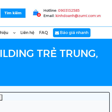
Hotline:
0903132585
0
Email:
kinhdoanh@zumi.com.vn
thiệu
Liên hệ
FAQ
Báo giá nhanh
ILDING TRẺ TRUNG,
]