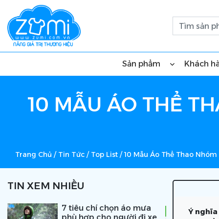
Sản phẩm
Khách h
10 MẪU ÁO THỂ TH
Trang Chủ
/
Tin Tức
/
Top List
/
10 Mẫu Áo Thể Thao Nhóm 
TIN XEM NHIỀU
7 tiêu chí chọn áo mưa
Ý nghĩa
phù hợp cho người đi xe