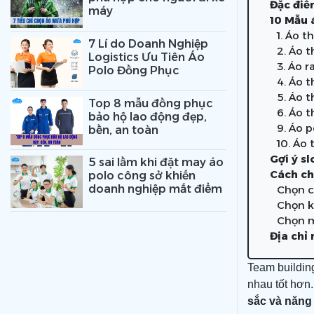
Đặc điể
máy
10 Mẫu 
1. Áo t
7 Lí do Doanh Nghiệp
2. Áo t
Logistics Ưu Tiên Áo
3. Áo r
Polo Đồng Phục
4. Áo 
5. Áo 
Top 8 mẫu đồng phục
6. Áo 
bảo hộ lao động đẹp,
9. Áo p
bền, an toàn
10. Áo
Gợi ý s
5 sai lầm khi đặt may áo
Cách ch
polo công sở khiến
doanh nghiệp mất điểm
Chọn c
Chọn k
Chọn m
Địa chỉ
Team buildin
nhau tốt hơn.
sắc và năng