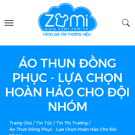
ÁO THUN ĐỒNG
PHỤC - LỰA CHỌN
HOÀN HẢO CHO ĐỘI
NHÓM
Trang Chủ
/
Tin Tức
/
Tin Thị Trường
/
Áo Thun Đồng Phục - Lựa Chọn Hoàn Hảo Cho Đội