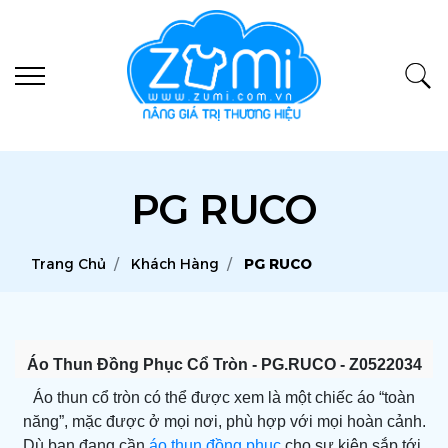
PG RUCO
Trang Chủ
Khách Hàng
PG RUCO
Áo Thun Đồng Phục Cổ Tròn - PG.RUCO - Z0522034
Áo thun cổ tròn
có thể được xem là một chiếc áo “toàn
năng”, mặc được ở mọi nơi, phù hợp với mọi hoàn cảnh.
Dù bạn đang cần
áo thun đồng phục
cho sự kiện sắp tới,