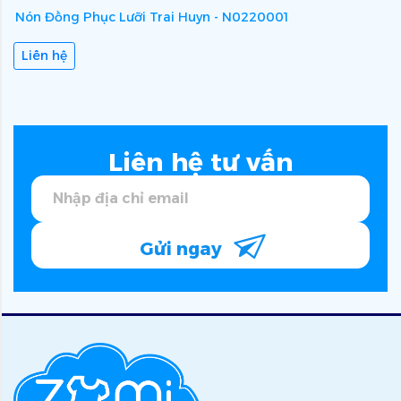
Nón Đồng Phục Lưỡi Trai Huyn - N0220001
N
Liên hệ
Liên hệ tư vấn
Gửi ngay