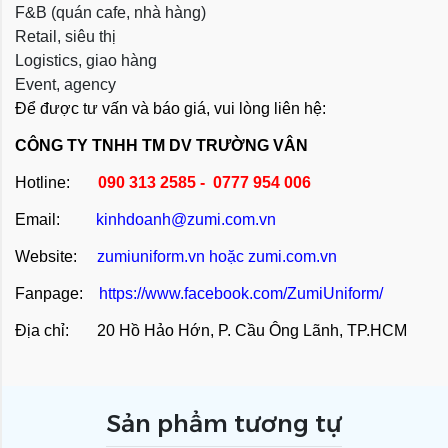
F&B (quán cafe, nhà hàng)
Retail, siêu thị
Logistics, giao hàng
Event, agency
Để được tư vấn và báo giá, vui lòng liên hệ:
CÔNG TY TNHH TM DV TRƯỜNG VÂN
Hotline:
090 313 2585 - 0777 954 006
Email:
kinhdoanh@zumi.com.vn
Website:
zumiuniform.vn
hoặc
zumi.com.vn
Fanpage:
https://www.facebook.com/ZumiUniform/
Địa chỉ: 20 Hồ Hảo Hớn, P. Cầu Ông Lãnh, TP.HCM
Sản phẩm tương tự