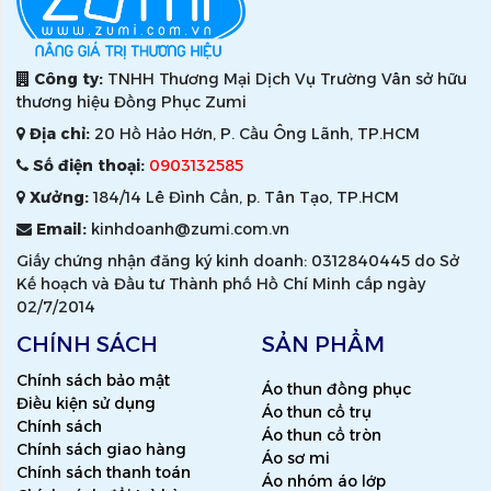
Công ty:
TNHH Thương Mại Dịch Vụ Trường Vân sở hữu
thương hiệu Đồng Phục Zumi
Địa chỉ:
20 Hồ Hảo Hớn, P. Cầu Ông Lãnh, TP.HCM
Số điện thoại:
0903132585
Xưởng:
184/14 Lê Đình Cẩn, p. Tân Tạo, TP.HCM
Email:
kinhdoanh@zumi.com.vn
Giấy chứng nhận đăng ký kinh doanh: 0312840445 do Sở
Kế hoạch và Đầu tư Thành phố Hồ Chí Minh cấp ngày
02/7/2014
CHÍNH SÁCH
SẢN PHẨM
Chính sách bảo mật
Áo thun đồng phục
Điều kiện sử dụng
Áo thun cổ trụ
Chính sách
Áo thun cổ tròn
Chính sách giao hàng
Áo sơ mi
Chính sách thanh toán
Áo nhóm áo lớp