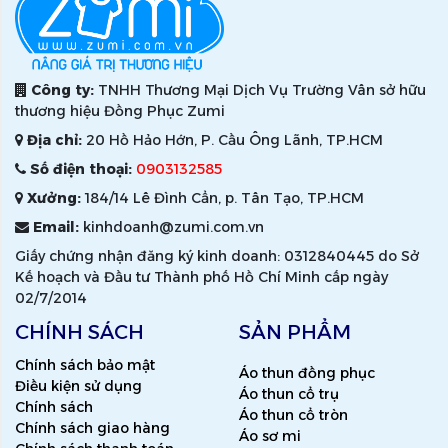
Công ty:
TNHH Thương Mại Dịch Vụ Trường Vân sở hữu
thương hiệu Đồng Phục Zumi
Địa chỉ:
20 Hồ Hảo Hớn, P. Cầu Ông Lãnh, TP.HCM
Số điện thoại:
0903132585
Xưởng:
184/14 Lê Đình Cẩn, p. Tân Tạo, TP.HCM
Email:
kinhdoanh@zumi.com.vn
Giấy chứng nhận đăng ký kinh doanh: 0312840445 do Sở
Kế hoạch và Đầu tư Thành phố Hồ Chí Minh cấp ngày
02/7/2014
CHÍNH SÁCH
SẢN PHẨM
Chính sách bảo mật
Áo thun đồng phục
Điều kiện sử dụng
Áo thun cổ trụ
Chính sách
Áo thun cổ tròn
Chính sách giao hàng
Áo sơ mi