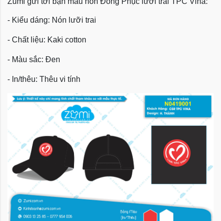
Zumi gửi tới bạn mẫu nón Đồng Phục lưỡi trai TPC Vina:
- Kiểu dáng: Nón lưỡi trai
- Chất liệu: Kaki cotton
- Màu sắc: Đen
- In/thêu: Thêu vi tính