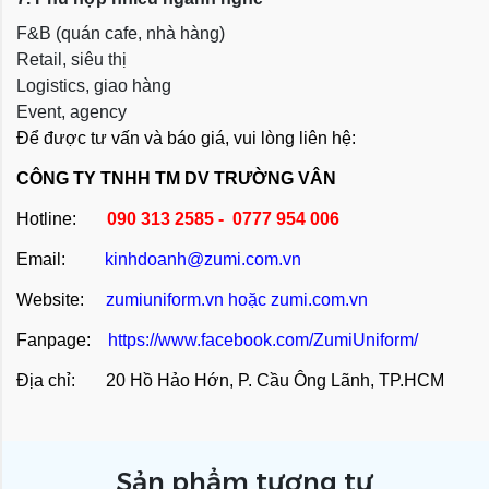
F&B (quán cafe, nhà hàng)
Retail, siêu thị
Logistics, giao hàng
Event, agency
Để được tư vấn và báo giá, vui lòng liên hệ:
CÔNG TY TNHH TM DV TRƯỜNG VÂN
Hotline:
090 313 2585 - 0777 954 006
Email:
kinhdoanh@zumi.com.vn
Website:
zumiuniform.vn
hoặc
zumi.com.vn
Fanpage:
https://www.facebook.com/ZumiUniform/
Địa chỉ: 20 Hồ Hảo Hớn, P. Cầu Ông Lãnh, TP.HCM
Sản phẩm tương tự