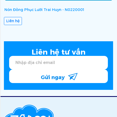
Nón Đồng Phục Lưỡi Trai Huyn - N0220001
N
Liên hệ
Liên hệ tư vấn
Gửi ngay