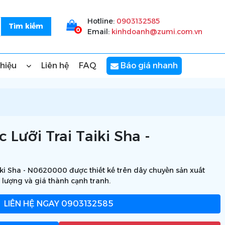
Hotline:
0903132585
0
Email:
kinhdoanh@zumi.com.vn
thiệu
Liên hệ
FAQ
Báo giá nhanh
Lưỡi Trai Taiki Sha -
ki Sha - N0620000 được thiết kế trên dây chuyền sản xuất
 lượng và giá thành cạnh tranh.
LIÊN HỆ NGAY
0903132585