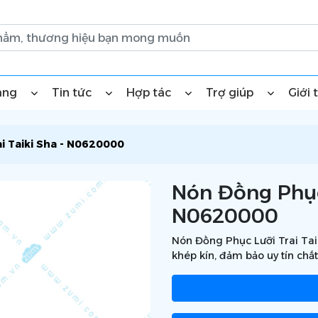
àng
Tin tức
Hợp tác
Trợ giúp
Giới 
i Taiki Sha - N0620000
Nón Đồng Phục 
N0620000
Nón Đồng Phục Lưỡi Trai Tai
khép kín, đảm bảo uy tín chất