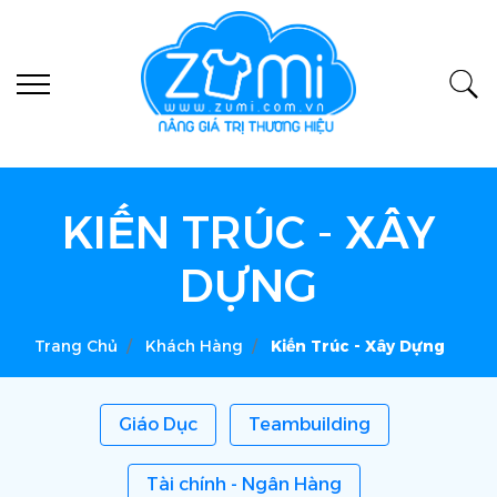
KIẾN TRÚC - XÂY
DỰNG
Trang Chủ
Khách Hàng
Kiến Trúc - Xây Dựng
Giáo Dục
Teambuilding
Tài chính - Ngân Hàng