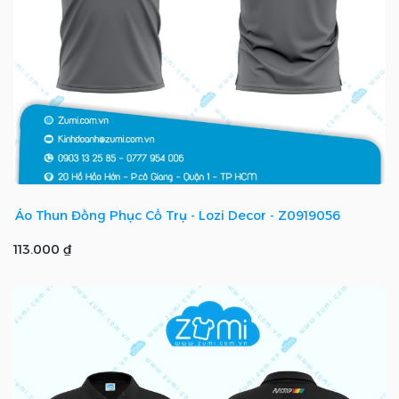
Áo Thun Đồng Phục Cổ Trụ - Lozi Decor - Z0919056
113.000 ₫