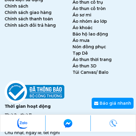
Áo thun cổ trụ
Chính sách
Áo thun cổ tròn
Chính sách giao hàng
Áo sơ mi
Chính sách thanh toán
Áo nhóm áo lớp
Chính sách đổi trả hàng
Áo khoác
Bảo hộ lao động
Áo mưa
Nón đồng phục
Tạp Dề
Áo thun thời trang
Áo thun 3D
Túi Canvas/ Balo
Báo giá nhanh
Thời gian hoạt động
Thứ 2 - thứ 7
Từ 7h đến 17h
Chủ nhật, ngày lễ, tết nghỉ