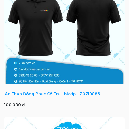
Áo Thun Đồng Phục Cổ Trụ - Motip - Z0719086
100.000 ₫