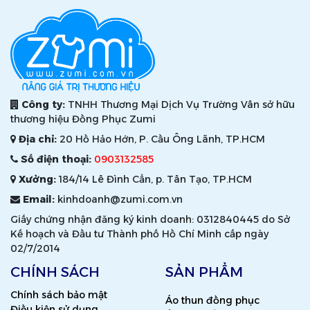
Công ty:
TNHH Thương Mại Dịch Vụ Trường Vân sở hữu
thương hiệu Đồng Phục Zumi
Địa chỉ:
20 Hồ Hảo Hớn, P. Cầu Ông Lãnh, TP.HCM
Số điện thoại:
0903132585
Xưởng:
184/14 Lê Đình Cẩn, p. Tân Tạo, TP.HCM
Email:
kinhdoanh@zumi.com.vn
Giấy chứng nhận đăng ký kinh doanh: 0312840445 do Sở
Kế hoạch và Đầu tư Thành phố Hồ Chí Minh cấp ngày
02/7/2014
CHÍNH SÁCH
SẢN PHẨM
Chính sách bảo mật
Áo thun đồng phục
Điều kiện sử dụng