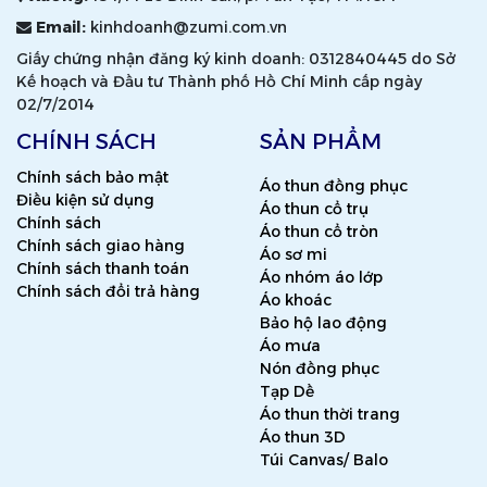
Email:
kinhdoanh@zumi.com.vn
Giấy chứng nhận đăng ký kinh doanh: 0312840445 do Sở
Kế hoạch và Đầu tư Thành phố Hồ Chí Minh cấp ngày
02/7/2014
CHÍNH SÁCH
SẢN PHẨM
Chính sách bảo mật
Áo thun đồng phục
Điều kiện sử dụng
Áo thun cổ trụ
Chính sách
Áo thun cổ tròn
Chính sách giao hàng
Áo sơ mi
Chính sách thanh toán
Áo nhóm áo lớp
Chính sách đổi trả hàng
Áo khoác
Bảo hộ lao động
Áo mưa
Nón đồng phục
Tạp Dề
Áo thun thời trang
Áo thun 3D
Túi Canvas/ Balo