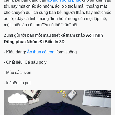
cảnh. Dù bạn đang cần
áo thun đồng phục
cho sự kiện sắp
tới, hay một chiếc áo nhóm, áo lớp thoải mái, thoáng mát
cho chuyến du lịch cùng bạn bè, người thân, hay một chiếc
áo lớp đầy cá tính, mang “linh hồn” riêng của một tập thể,
một chiếc áo cổ tròn đều có thể “cân” hết.
Zumi gửi tới bạn một mẫu thiết kế tham khảo
Áo Thun
Đồng phục Nhóm Đi Biển In 3D
- Kiểu dáng:
Áo thun cổ tròn,
form suông
- Chất liệu: Cá sấu poly
- Màu sắc: Đen
- In/thêu: In pet