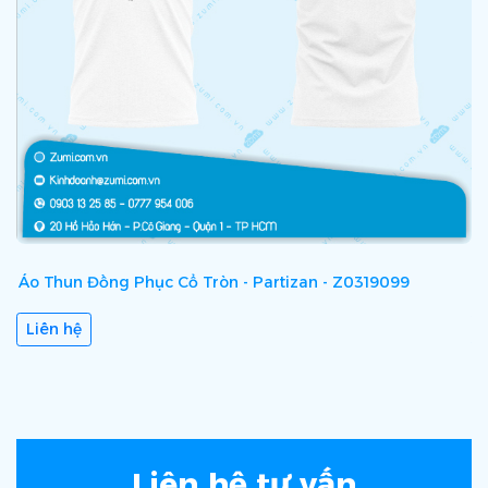
Áo Thun Đồng Phục Cổ Tròn - Partizan - Z0319099
Á
Liên hệ
Liên hệ tư vấn