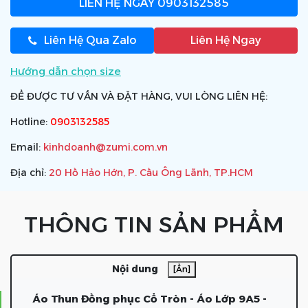
LIÊN HỆ NGAY
0903132585
Liên Hệ Qua Zalo
Liên Hệ Ngay
Hướng dẫn chọn size
ĐỂ ĐƯỢC TƯ VẤN VÀ ĐẶT HÀNG, VUI LÒNG LIÊN HỆ:
Hotline:
0903132585
Email:
kinhdoanh@zumi.com.vn
Địa chỉ:
20 Hồ Hảo Hớn, P. Cầu Ông Lãnh, TP.HCM
THÔNG TIN SẢN PHẨM
Nội dung
[Ẩn]
Áo Thun Đồng phục Cổ Tròn - Áo Lớp 9A5 -