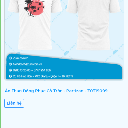
Áo Thun Đồng Phục Cổ Tròn - Partizan - Z0319099
Á
Liên hệ