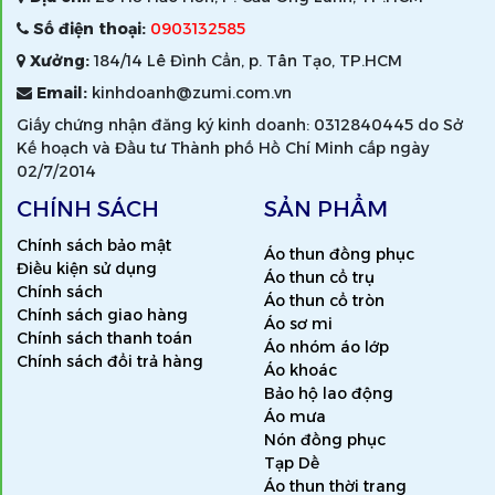
Số điện thoại:
0903132585
Xưởng:
184/14 Lê Đình Cẩn, p. Tân Tạo, TP.HCM
Email:
kinhdoanh@zumi.com.vn
Giấy chứng nhận đăng ký kinh doanh: 0312840445 do Sở
Kế hoạch và Đầu tư Thành phố Hồ Chí Minh cấp ngày
02/7/2014
CHÍNH SÁCH
SẢN PHẨM
Chính sách bảo mật
Áo thun đồng phục
Điều kiện sử dụng
Áo thun cổ trụ
Chính sách
Áo thun cổ tròn
Chính sách giao hàng
Áo sơ mi
Chính sách thanh toán
Áo nhóm áo lớp
Chính sách đổi trả hàng
Áo khoác
Bảo hộ lao động
Áo mưa
Nón đồng phục
Tạp Dề
Áo thun thời trang