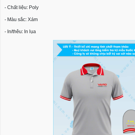
- Chất liệu: Poly
- Màu sắc: Xám
- In/thêu: In lụa