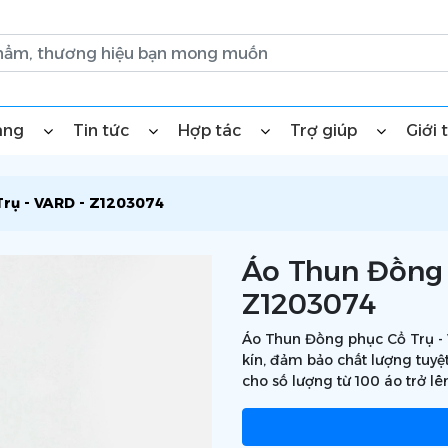
àng
Tin tức
Hợp tác
Trợ giúp
Giới 
rụ - VARD - Z1203074
Áo Thun Đồng 
Z1203074
Áo Thun Đồng phục Cổ Trụ - 
kín, đảm bảo chất lượng tuyệ
cho số lượng từ 100 áo trở lê