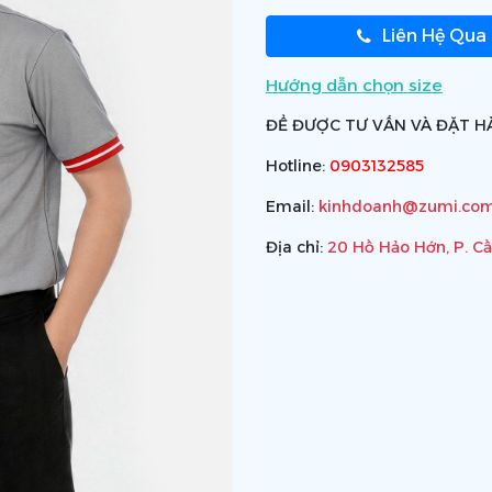
Liên Hệ Qua
Hướng dẫn chọn size
ĐỂ ĐƯỢC TƯ VẤN VÀ ĐẶT HÀ
Hotline:
0903132585
Email:
kinhdoanh@zumi.com
Địa chỉ:
20 Hồ Hảo Hớn, P. C