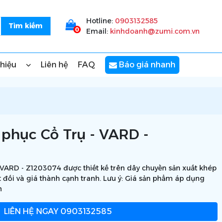
Hotline:
0903132585
0
Email:
kinhdoanh@zumi.com.vn
thiệu
Liên hệ
FAQ
Báo giá nhanh
phục Cổ Trụ - VARD -
VARD - Z1203074 được thiết kế trên dây chuyền sản xuất khép
t đối và giá thành cạnh tranh. Lưu ý: Giá sản phẩm áp dụng
n
LIÊN HỆ NGAY
0903132585