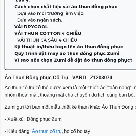
Cách chọn chất liệu vải áo thun đồng phục
Dựa vào môi trường làm việc:
Dựa vào ngân sách:
VẢI DRYCOOL
VẢI THUN COTTON 4 CHIỀU
VẢI THUN CÁ SẤU 4 CHIỀU
Kỹ thuật in/thêu logo lên áo thun đồng phục
Quy trình đặt may áo thun đồng phục Zumi
Vì sao nên chọn Zumi để đặt áo thun đồng phục?
Áo Thun Đồng phục Cổ Trụ - VARD - Z1203074
Áo thun cổ trụ có thể được xem là một chiếc áo “toàn năng”
nhóm thoải mái, thoáng mát cho chuyến du lịch cùng bạn bè, ng
Zumi gửi tới bạn một mẫu thiết kế tham khảo
Áo Thun Đồng 
- Xuất xứ: Đồng phục Zumi
- Kiểu dáng:
Áo thun cổ trụ,
bo cổ bo tay