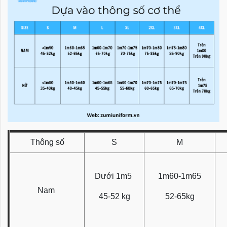
Thông số
S
M
Dưới 1m5
1m60-1m65
Nam
45-52 kg
52-65kg