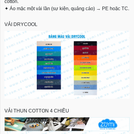
cotton.
✦
Áo mặc một vài lần (sự kiện, quảng cáo) → PE hoặc TC.
VẢI DRYCOOL
VẢI THUN COTTON 4 CHIỀU