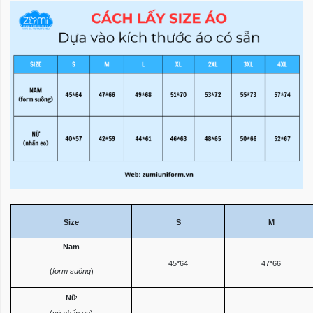
Size
S
M
Nam
45*64
47*66
(
form suông
)
Nữ
(
có nhấn eo
)