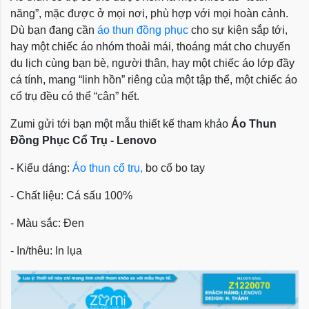
năng”, mặc được ở mọi nơi, phù hợp với mọi hoàn cảnh.
Dù bạn đang cần
áo thun đồng phục
cho sự kiện sắp tới,
hay một chiếc áo nhóm thoải mái, thoáng mát cho chuyến
du lịch cùng bạn bè, người thân, hay một chiếc áo lớp đầy
cá tính, mang “linh hồn” riêng của một tập thể, một chiếc áo
cổ trụ đều có thể “cân” hết.
Zumi gửi tới bạn một mẫu thiết kế tham khảo
Áo Thun
Đồng Phục Cổ Trụ - Lenovo
- Kiểu dáng:
Áo thun cổ trụ,
bo cổ bo tay
- Chất liệu: Cá sấu 100%
- Màu sắc: Đen
- In/thêu: In lụa