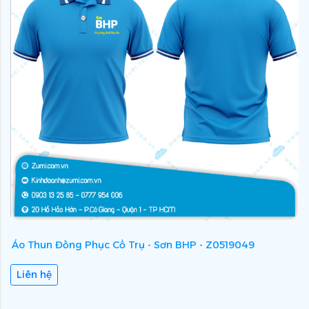
Áo Thun Đồng Phục Cổ Trụ - Sơn BHP - Z0519049
Á
Liên hệ