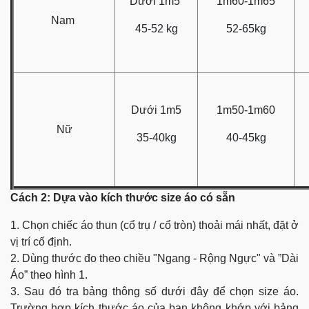
Dưới 1m5
1m60-1m65
Nam
45-52 kg
52-65kg
Dưới 1m5
1m50-1m60
Nữ
35-40kg
40-45kg
Cách 2: Dựa vào kích thước size áo có sẵn
1. Chọn chiếc áo thun (cổ trụ / cổ tròn) thoải mái nhất, đặt ở
vị trí cố định.
2. Dùng thước đo theo chiều "Ngang - Rộng Ngực" và ”Dài
Áo” theo hình 1.
3. Sau đó tra bảng thông số dưới đây để chọn size áo.
Trường hợp kích thước áo của bạn không khớp với bảng