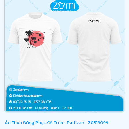
Áo Thun Đồng Phục Cổ Tròn - Partizan - Z0319099
Á