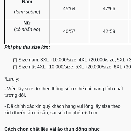
Nam
45*64
47*66
(
form suông
)
Nữ
(
có nhấn eo
)
40*57
42*59
Phí phụ thu size lớn:
Size nam: 3XL +10.000/size; 4XL +20.000/size; 5XL +
Size nữ: 4XL +10.000/size; 5XL +20.000/size; 6XL +3
*Lưu ý:
- Việc lấy size dự theo thông số cơ thể chỉ mang tính chất
tương đối.
- Để chính xác xin quý khách hàng vui lòng lấy size theo
kích thước áo có sẵn, sai số cho phép +-1cm
Cách chọn chất liệu vải áo thun đồng phục