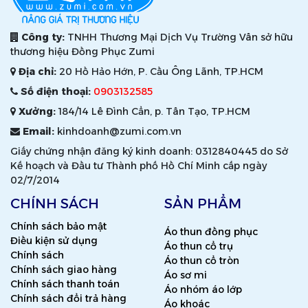
Công ty:
TNHH Thương Mại Dịch Vụ Trường Vân sở hữu
thương hiệu Đồng Phục Zumi
Địa chỉ:
20 Hồ Hảo Hớn, P. Cầu Ông Lãnh, TP.HCM
Số điện thoại:
0903132585
Xưởng:
184/14 Lê Đình Cẩn, p. Tân Tạo, TP.HCM
Email:
kinhdoanh@zumi.com.vn
Giấy chứng nhận đăng ký kinh doanh: 0312840445 do Sở
Kế hoạch và Đầu tư Thành phố Hồ Chí Minh cấp ngày
02/7/2014
CHÍNH SÁCH
SẢN PHẨM
Chính sách bảo mật
Áo thun đồng phục
Điều kiện sử dụng
Áo thun cổ trụ
Chính sách
Áo thun cổ tròn
Chính sách giao hàng
Áo sơ mi
Chính sách thanh toán
Áo nhóm áo lớp
Chính sách đổi trả hàng
Áo khoác