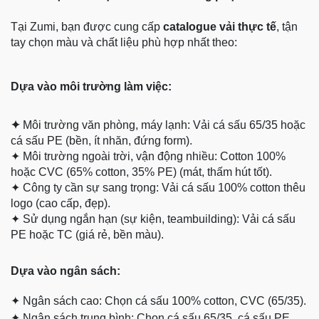
Tại Zumi, bạn được cung cấp
catalogue vải thực tế
, tận
tay chọn màu và chất liệu phù hợp nhất theo:
Dựa vào môi trường làm việc:
✦
Môi trường văn phòng, máy lạnh: Vải cá sấu 65/35 hoặc
cá sấu PE (bền, ít nhăn, đứng form).
✦
Môi trường ngoài trời, vận động nhiều: Cotton 100%
hoặc CVC (65% cotton, 35% PE) (mát, thấm hút tốt).
✦
Công ty cần sự sang trọng: Vải cá sấu 100% cotton thêu
logo (cao cấp, đẹp).
✦
Sử dụng ngắn hạn (sự kiện, teambuilding): Vải cá sấu
PE hoặc TC (giá rẻ, bền màu).
Dựa
vào ngân sách:
✦
Ngân sách cao: Chọn cá sấu 100% cotton, CVC (65/35).
✦
Ngân sách trung bình: Chọn cá sấu 65/35, cá sấu PE.