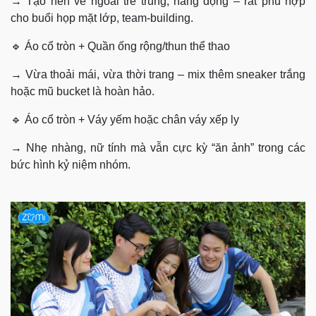
→ Tạo nên vẻ ngoài trẻ trung, năng động – rất phù hợp
cho buổi họp mặt lớp, team-building.
🔹 Áo cổ tròn + Quần ống rộng/thun thể thao
→ Vừa thoải mái, vừa thời trang – mix thêm sneaker trắng
hoặc mũ bucket là hoàn hảo.
🔹 Áo cổ tròn + Váy yếm hoặc chân váy xếp ly
→ Nhẹ nhàng, nữ tính mà vẫn cực kỳ “ăn ảnh” trong các
bức hình kỷ niệm nhóm.