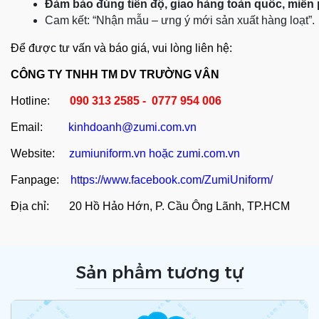
Đảm bảo đúng tiến độ, giao hàng toàn quốc, miễn
Cam kết: “Nhận mẫu – ưng ý mới sản xuất hàng loạt”.
Để được tư vấn và báo giá, vui lòng liên hệ:
CÔNG TY TNHH TM DV TRƯỜNG VÂN
Hotline:
090 313 2585 - 0777 954 006
Email:
kinhdoanh@zumi.com.vn
Website:
zumiuniform.vn
hoặc
zumi.com.vn
Fanpage:
https://www.facebook.com/ZumiUniform/
Địa chỉ: 20 Hồ Hảo Hớn, P. Cầu Ông Lãnh, TP.HCM
Sản phẩm tương tự