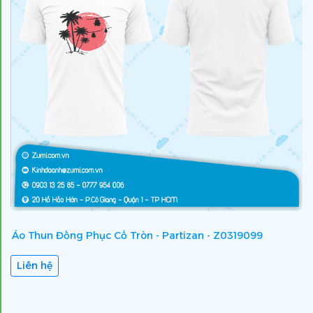
Áo Thun Đồng Phục Cổ Tròn - Partizan - Z0319099
Á
Liên hệ