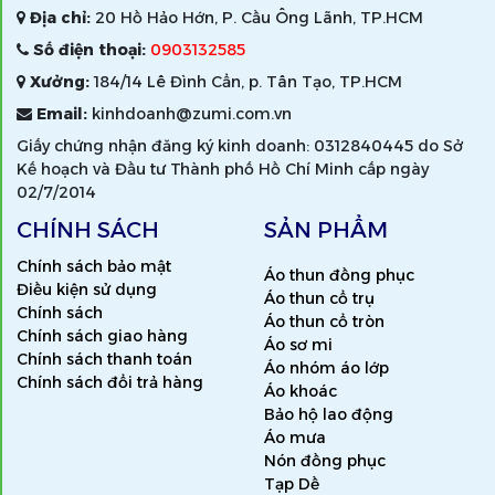
Địa chỉ:
20 Hồ Hảo Hớn, P. Cầu Ông Lãnh, TP.HCM
Số điện thoại:
0903132585
Xưởng:
184/14 Lê Đình Cẩn, p. Tân Tạo, TP.HCM
Email:
kinhdoanh@zumi.com.vn
Giấy chứng nhận đăng ký kinh doanh: 0312840445 do Sở
Kế hoạch và Đầu tư Thành phố Hồ Chí Minh cấp ngày
02/7/2014
CHÍNH SÁCH
SẢN PHẨM
Chính sách bảo mật
Áo thun đồng phục
Điều kiện sử dụng
Áo thun cổ trụ
Chính sách
Áo thun cổ tròn
Chính sách giao hàng
Áo sơ mi
Chính sách thanh toán
Áo nhóm áo lớp
Chính sách đổi trả hàng
Áo khoác
Bảo hộ lao động
Áo mưa
Nón đồng phục
Tạp Dề