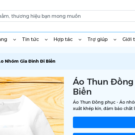
àng
Tin tức
Hợp tác
Trợ giúp
Giới 
o Nhóm Gia Đình Đi Biển
Áo Thun Đồng 
Biển
Áo Thun Đồng phục - Áo nhóm
xuất khép kín, đảm bảo chất l