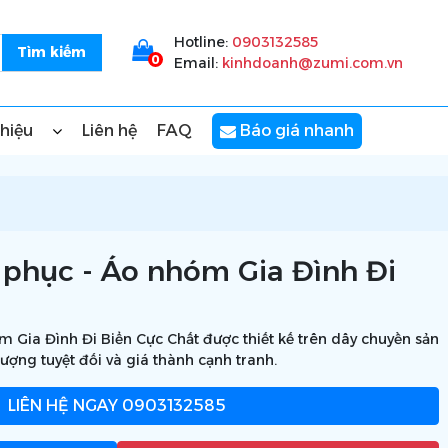
Hotline:
0903132585
0
Email:
kinhdoanh@zumi.com.vn
thiệu
Liên hệ
FAQ
Báo giá nhanh
phục - Áo nhóm Gia Đình Đi
 Gia Đình Đi Biển Cực Chất được thiết kế trên dây chuyền sản
ượng tuyệt đối và giá thành cạnh tranh.
LIÊN HỆ NGAY
0903132585