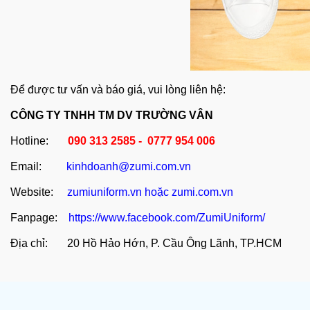
Để được tư vấn và báo giá, vui lòng liên hệ:
CÔNG TY TNHH TM DV TRƯỜNG VÂN
Hotline:
090 313 2585 - 0777 954 006
Email:
kinhdoanh@zumi.com.vn
Website:
zumiuniform.vn
hoặc
zumi.com.vn
Fanpage:
https://www.facebook.com/ZumiUniform/
Địa chỉ: 20 Hồ Hảo Hớn, P. Cầu Ông Lãnh, TP.HCM