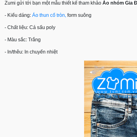
Zumi gửi tới bạn một mẫu thiết kế tham khảo
Áo nhóm Gia Đ
- Kiểu dáng:
Áo thun cổ tròn,
form suông
- Chất liệu: Cá sấu poly
- Màu sắc: Trắng
- In/thêu: In chuyển nhiệt