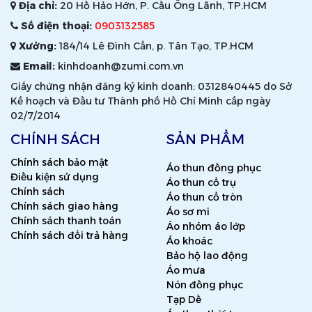
Địa chỉ:
20 Hồ Hảo Hớn, P. Cầu Ông Lãnh, TP.HCM
Số điện thoại:
0903132585
Xưởng:
184/14 Lê Đình Cẩn, p. Tân Tạo, TP.HCM
Email:
kinhdoanh@zumi.com.vn
Giấy chứng nhận đăng ký kinh doanh: 0312840445 do Sở
Kế hoạch và Đầu tư Thành phố Hồ Chí Minh cấp ngày
02/7/2014
CHÍNH SÁCH
SẢN PHẨM
Chính sách bảo mật
Áo thun đồng phục
Điều kiện sử dụng
Áo thun cổ trụ
Chính sách
Áo thun cổ tròn
Chính sách giao hàng
Áo sơ mi
Chính sách thanh toán
Áo nhóm áo lớp
Chính sách đổi trả hàng
Áo khoác
Bảo hộ lao động
Áo mưa
Nón đồng phục
Tạp Dề