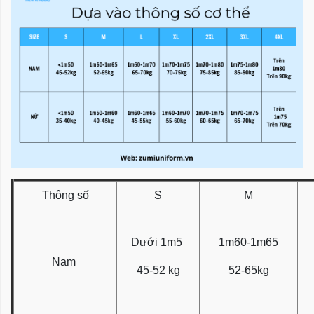
Thông số
S
M
Dưới 1m5
1m60-1m65
Nam
45-52 kg
52-65kg