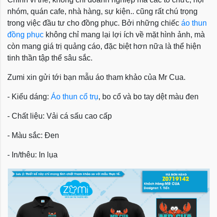
nhóm, quán cafe, nhà hàng, sự kiện.. cũng rất chú trọng
trong việc đầu tư cho đồng phục. Bởi những chiếc
áo thun
đồng phục
không chỉ mang lại lợi ích về mặt hình ảnh, mà
còn mang giá trị quảng cáo, đặc biệt hơn nữa là thể hiện
tinh thần tập thể sâu sắc.
Zumi xin gửi tới bạn mẫu áo tham khảo của Mr Cua.
- Kiểu dáng:
Áo thun cổ trụ
, bo cổ và bo tay dệt màu đen
- Chất liệu: Vải cá sấu cao cấp
- Màu sắc: Đen
- In/thêu: In lụa