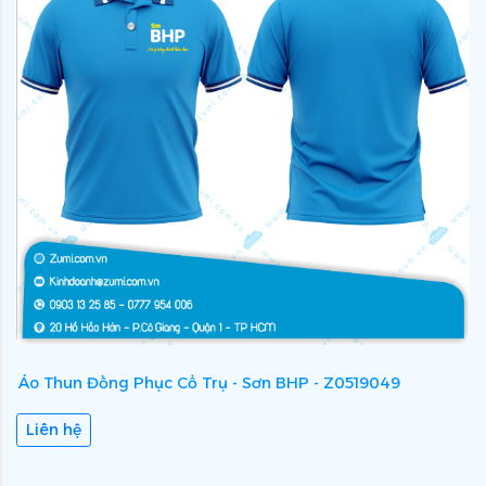
Áo Thun Đồng Phục Cổ Trụ - Sơn BHP - Z0519049
Á
Liên hệ