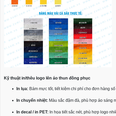
Kỹ thuật in/thêu logo lên áo thun đồng phục
In lụa:
 Bám mực tốt, tiết kiệm chi phí cho đơn hàng số
In chuyển nhiệt:
 Màu sắc đậm đà, phù hợp áo sáng 
In decal / in PET:
 In họa tiết sắc nét, phù hợp logo nh