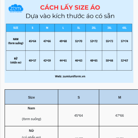
Size
S
M
Nam
45*64
47*66
(
form suông
)
Nữ
(
có nhấn eo
)