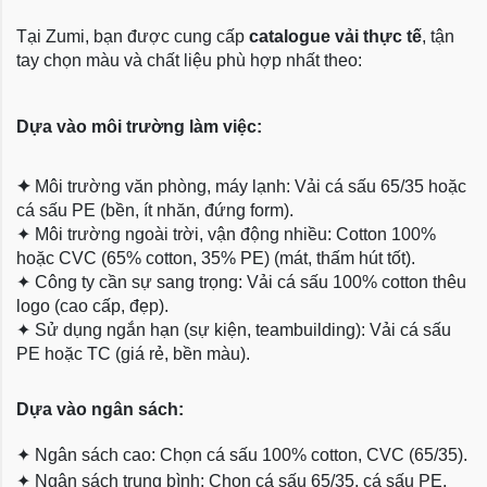
Tại Zumi, bạn được cung cấp
catalogue vải thực tế
, tận
tay chọn màu và chất liệu phù hợp nhất theo:
Dựa vào môi trường làm việc:
✦
Môi trường văn phòng, máy lạnh: Vải cá sấu 65/35 hoặc
cá sấu PE (bền, ít nhăn, đứng form).
✦
Môi trường ngoài trời, vận động nhiều: Cotton 100%
hoặc CVC (65% cotton, 35% PE) (mát, thấm hút tốt).
✦
Công ty cần sự sang trọng: Vải cá sấu 100% cotton thêu
logo (cao cấp, đẹp).
✦
Sử dụng ngắn hạn (sự kiện, teambuilding): Vải cá sấu
PE hoặc TC (giá rẻ, bền màu).
Dựa
vào ngân sách:
✦
Ngân sách cao: Chọn cá sấu 100% cotton, CVC (65/35).
✦
Ngân sách trung bình: Chọn cá sấu 65/35, cá sấu PE.