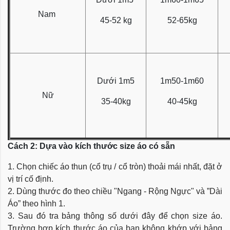
Nam
45-52 kg
52-65kg
Dưới 1m5
1m50-1m60
Nữ
35-40kg
40-45kg
Cách 2: Dựa vào kích thước size áo có sẵn
1. Chọn chiếc áo thun (cổ trụ / cổ tròn) thoải mái nhất, đặt ở
vị trí cố định.
2. Dùng thước đo theo chiều "Ngang - Rộng Ngực" và ”Dài
Áo” theo hình 1.
3. Sau đó tra bảng thông số dưới đây để chọn size áo.
Trường hợp kích thước áo của bạn không khớp với bảng