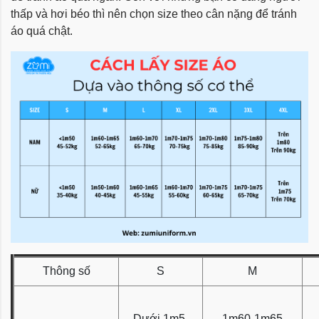
thấp và hơi béo thì nên chọn size theo cân nặng để tránh
áo quá chật.
Thông số
S
M
Dưới 1m5
1m60-1m65