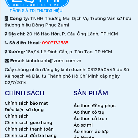
Công ty:
TNHH Thương Mại Dịch Vụ Trường Vân sở hữu
thương hiệu Đồng Phục Zumi
Địa chỉ:
20 Hồ Hảo Hớn, P. Cầu Ông Lãnh, TP.HCM
Số điện thoại:
0903132585
Xưởng:
184/14 Lê Đình Cẩn, p. Tân Tạo, TP.HCM
Email:
kinhdoanh@zumi.com.vn
Giấy chứng nhận đăng ký kinh doanh: 0312840445 do Sở
Kế hoạch và Đầu tư Thành phố Hồ Chí Minh cấp ngày
02/7/2014
CHÍNH SÁCH
SẢN PHẨM
Chính sách bảo mật
Áo thun đồng phục
Điều kiện sử dụng
Áo thun cổ trụ
Chính sách
Áo thun cổ tròn
Chính sách giao hàng
Áo sơ mi
Chính sách thanh toán
Áo nhóm áo lớp
Chính sách đổi trả hàng