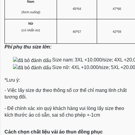
Nam
45*64
47*66
(
form suông
)
Nữ
(
có nhấn eo
)
40*57
42*59
Phí phụ thu size lớn:
Size nam: 3XL +10.000/size; 4XL +20.
Size nữ: 4XL +10.000/size; 5XL +20.0
*Lưu ý:
- Việc lấy size dự theo thông số cơ thể chỉ mang tính chất
tương đối.
- Để chính xác xin quý khách hàng vui lòng lấy size theo
kích thước áo có sẵn, sai số cho phép +-1cm
Cách chọn chất liệu vải áo thun đồng phục