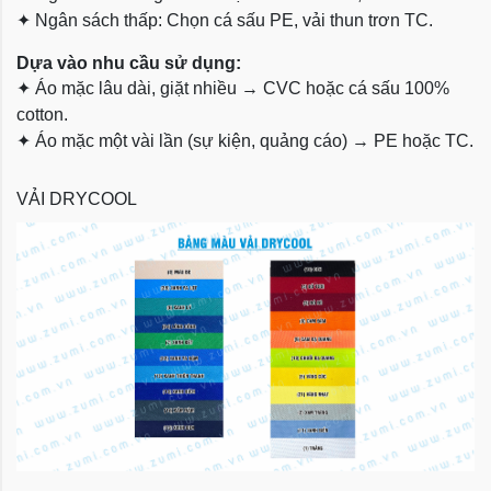
✦
Ngân sách thấp: Chọn cá sấu PE, vải thun trơn TC.
Dựa vào nhu cầu sử dụng:
✦
Áo mặc lâu dài, giặt nhiều → CVC hoặc cá sấu 100%
cotton.
✦
Áo mặc một vài lần (sự kiện, quảng cáo) → PE hoặc TC.
VẢI DRYCOOL