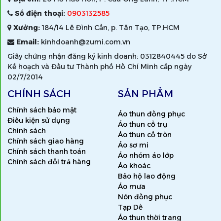
Số điện thoại:
0903132585
Xưởng:
184/14 Lê Đình Cẩn, p. Tân Tạo, TP.HCM
Email:
kinhdoanh@zumi.com.vn
Giấy chứng nhận đăng ký kinh doanh: 0312840445 do Sở
Kế hoạch và Đầu tư Thành phố Hồ Chí Minh cấp ngày
02/7/2014
CHÍNH SÁCH
SẢN PHẨM
Chính sách bảo mật
Áo thun đồng phục
Điều kiện sử dụng
Áo thun cổ trụ
Chính sách
Áo thun cổ tròn
Chính sách giao hàng
Áo sơ mi
Chính sách thanh toán
Áo nhóm áo lớp
Chính sách đổi trả hàng
Áo khoác
Bảo hộ lao động
Áo mưa
Nón đồng phục
Tạp Dề
Áo thun thời trang