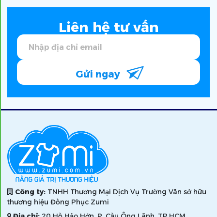
Liên hệ tư vấn
Gửi ngay
Công ty:
TNHH Thương Mại Dịch Vụ Trường Vân sở hữu
thương hiệu Đồng Phục Zumi
Địa chỉ:
20 Hồ Hảo Hớn, P. Cầu Ông Lãnh, TP.HCM