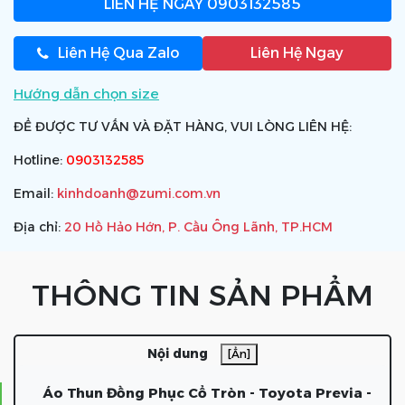
LIÊN HỆ NGAY
0903132585
Liên Hệ Qua Zalo
Liên Hệ Ngay
Hướng dẫn chọn size
ĐỂ ĐƯỢC TƯ VẤN VÀ ĐẶT HÀNG, VUI LÒNG LIÊN HỆ:
Hotline:
0903132585
Email:
kinhdoanh@zumi.com.vn
Địa chỉ:
20 Hồ Hảo Hớn, P. Cầu Ông Lãnh, TP.HCM
THÔNG TIN SẢN PHẨM
Nội dung
[Ẩn]
Áo Thun Đồng Phục Cổ Tròn - Toyota Previa -