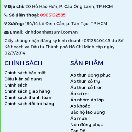
Địa chỉ:
20 Hồ Hảo Hớn, P. Cầu Ông Lãnh, TP.HCM
Số điện thoại:
0903132585
Xưởng:
184/14 Lê Đình Cẩn, p. Tân Tạo, TP.HCM
Email:
kinhdoanh@zumi.com.vn
Giấy chứng nhận đăng ký kinh doanh: 0312840445 do Sở
Kế hoạch và Đầu tư Thành phố Hồ Chí Minh cấp ngày
02/7/2014
CHÍNH SÁCH
SẢN PHẨM
Chính sách bảo mật
Áo thun đồng phục
Điều kiện sử dụng
Áo thun cổ trụ
Chính sách
Áo thun cổ tròn
Chính sách giao hàng
Áo sơ mi
Chính sách thanh toán
Áo nhóm áo lớp
Chính sách đổi trả hàng
Áo khoác
Bảo hộ lao động
Áo mưa
Nón đồng phục
Tạp Dề