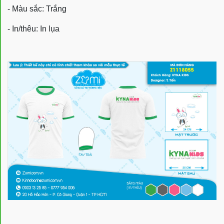
- Màu sắc: Trắng
- In/thêu: In lụa