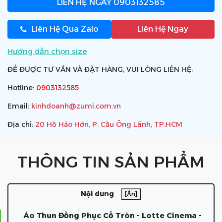
LIÊN HỆ NGAY
0903132585
Liên Hệ Qua Zalo
Liên Hệ Ngay
Hướng dẫn chọn size
ĐỂ ĐƯỢC TƯ VẤN VÀ ĐẶT HÀNG, VUI LÒNG LIÊN HỆ:
Hotline:
0903132585
Email:
kinhdoanh@zumi.com.vn
Địa chỉ:
20 Hồ Hảo Hớn, P. Cầu Ông Lãnh, TP.HCM
THÔNG TIN SẢN PHẨM
Nội dung
[Ẩn]
Áo Thun Đồng Phục Cổ Tròn - Lotte Cinema -