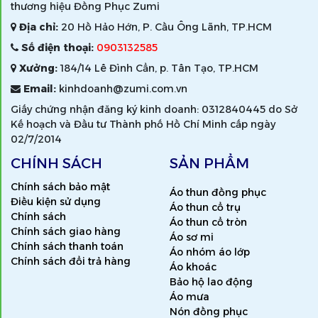
thương hiệu Đồng Phục Zumi
Địa chỉ:
20 Hồ Hảo Hớn, P. Cầu Ông Lãnh, TP.HCM
Số điện thoại:
0903132585
Xưởng:
184/14 Lê Đình Cẩn, p. Tân Tạo, TP.HCM
Email:
kinhdoanh@zumi.com.vn
Giấy chứng nhận đăng ký kinh doanh: 0312840445 do Sở
Kế hoạch và Đầu tư Thành phố Hồ Chí Minh cấp ngày
02/7/2014
CHÍNH SÁCH
SẢN PHẨM
Chính sách bảo mật
Áo thun đồng phục
Điều kiện sử dụng
Áo thun cổ trụ
Chính sách
Áo thun cổ tròn
Chính sách giao hàng
Áo sơ mi
Chính sách thanh toán
Áo nhóm áo lớp
Chính sách đổi trả hàng
Áo khoác
Bảo hộ lao động
Áo mưa
Nón đồng phục