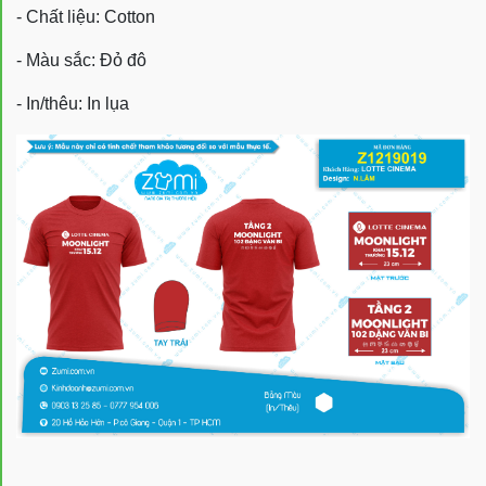
- Chất liệu: Cotton
- Màu sắc: Đỏ đô
- In/thêu: In lụa