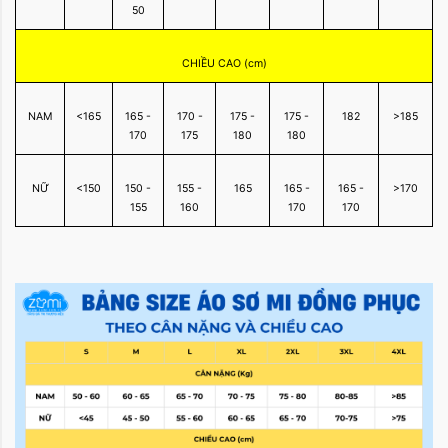
50
CHIỀU CAO (cm)
NAM
<165
165 -
170 -
175 -
175 -
182
>185
170
175
180
180
NỮ
<150
150 -
155 -
165
165 -
165 -
>170
155
160
170
170