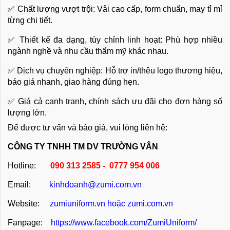
✅ Chất lượng vượt trội: Vải cao cấp, form chuẩn, may tỉ mỉ
từng chi tiết.
✅ Thiết kế đa dạng, tùy chỉnh linh hoạt: Phù hợp nhiều
ngành nghề và nhu cầu thẩm mỹ khác nhau.
✅ Dịch vụ chuyên nghiệp: Hỗ trợ in/thêu logo thương hiệu,
báo giá nhanh, giao hàng đúng hẹn.
✅ Giá cả cạnh tranh, chính sách ưu đãi cho đơn hàng số
lượng lớn.
Để được tư vấn và báo giá, vui lòng liên hệ:
CÔNG TY TNHH TM DV TRƯỜNG VÂN
Hotline:
090 313 2585 - 0777 954 006
Email:
kinhdoanh@zumi.com.vn
Website:
zumiuniform.vn
hoặc
zumi.com.vn
Fanpage:
https://www.facebook.com/ZumiUniform/