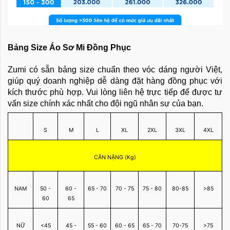
Bảng Size Áo Sơ Mi Đồng Phục
Zumi có sẵn bảng size chuẩn theo vóc dáng người Việt,
giúp quý doanh nghiệp dễ dàng đặt hàng đồng phục với
kích thước phù hợp. Vui lòng liên hệ trực tiếp để được tư
vấn size chính xác nhất cho đội ngũ nhân sự của bạn.
S
M
L
XL
2XL
3XL
4XL
CÂN NẶNG (Kg)
NAM
50 -
60 -
65 - 70
70 - 75
75 - 80
80-85
>85
60
65
NỮ
<45
45 -
55 - 60
60 - 65
65 - 70
70-75
>75