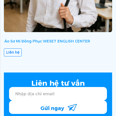
Áo Sơ Mi Đồng Phục WESET ENGLISH CENTER
Á
Liên hệ
Liên hệ tư vấn
Gửi ngay