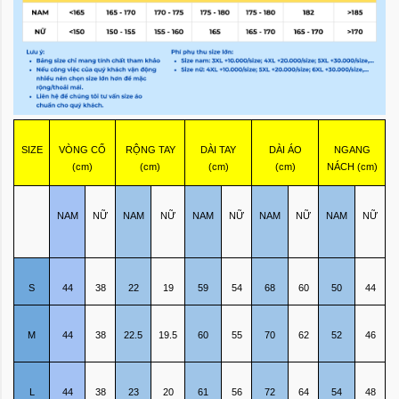
SIZE
VÒNG CỔ
RỘNG TAY
DÀI TAY
DÀI ÁO
NGANG
(cm)
(cm)
(cm)
(cm)
NÁCH (cm)
NAM
NỮ
NAM
NỮ
NAM
NỮ
NAM
NỮ
NAM
NỮ
S
44
38
22
19
59
54
68
60
50
44
M
44
38
22.5
19.5
60
55
70
62
52
46
L
44
38
23
20
61
56
72
64
54
48