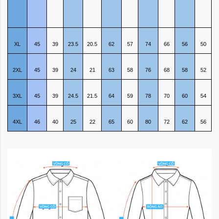
XL
45
39
23.5
20.5
62
57
74
66
56
50
2XL
45
39
24
21
63
58
76
68
58
52
3XL
45
39
24.5
21.5
64
59
78
70
60
54
4XL
46
40
25
22
65
60
80
72
62
56