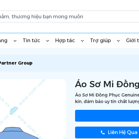
àng
Tin tức
Hợp tác
Trợ giúp
Giới 
Partner Group
Áo Sơ Mi Đồng
Áo Sơ Mi Đồng Phục Genuine 
kín, đảm bảo uy tín chất lượn
Liên Hệ Qua