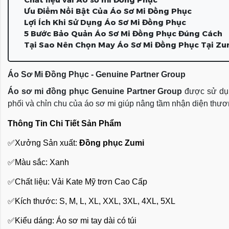
Ưu Điểm Nổi Bật Của Áo Sơ Mi Đồng Phục
Lợi Ích Khi Sử Dụng Áo Sơ Mi Đồng Phục
5 Bước Bảo Quản Áo Sơ Mi Đồng Phục Đúng Cách
Tại Sao Nên Chọn May Áo Sơ Mi Đồng Phục Tại Zu
Áo Sơ Mi Đồng Phục - Genuine Partner Group
Áo sơ mi đồng phục Genuine Partner Group
được sử dụn
phối và chỉn chu của áo sơ mi giúp nâng tầm nhận diện thương
Thông Tin Chi Tiết Sản Phẩm
✅Xưởng Sản xuất: 
Đồng phục Zumi
✅Màu sắc: Xanh
✅Chất liệu: Vải Kate Mỹ trơn Cao Cấp
✅Kích thước: S, M, L, XL, XXL, 3XL, 4XL, 5XL
✅Kiểu dáng: Áo sơ mi tay dài có túi