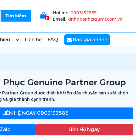
Hotline:
0903132585
0
Email:
kinhdoanh@zumi.com.vn
thiệu
Liên hệ
FAQ
Báo giá nhanh
 Phục Genuine Partner Group
Partner Group được thiết kế trên dây chuyền sản xuất khép
g và giá thành cạnh tranh.
LIÊN HỆ NGAY
0903132585
 Zalo
Liên Hệ Ngay