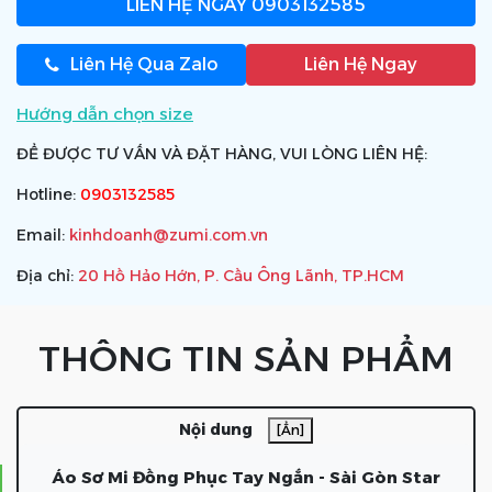
LIÊN HỆ NGAY
0903132585
Liên Hệ Qua Zalo
Liên Hệ Ngay
Hướng dẫn chọn size
ĐỂ ĐƯỢC TƯ VẤN VÀ ĐẶT HÀNG, VUI LÒNG LIÊN HỆ:
Hotline:
0903132585
Email:
kinhdoanh@zumi.com.vn
Địa chỉ:
20 Hồ Hảo Hớn, P. Cầu Ông Lãnh, TP.HCM
THÔNG TIN SẢN PHẨM
Nội dung
[Ẩn]
Áo Sơ Mi Đồng Phục Tay Ngắn - Sài Gòn Star