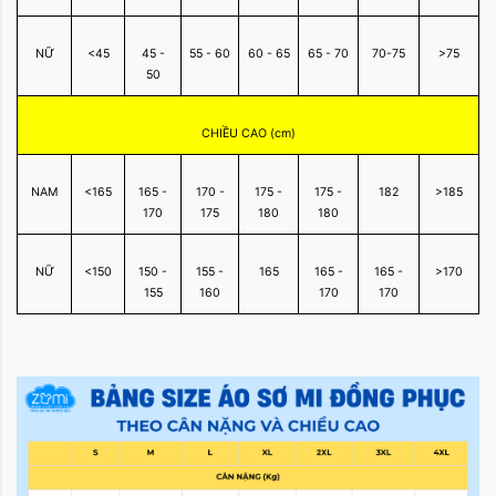
NỮ
<45
45 -
55 - 60
60 - 65
65 - 70
70-75
>75
50
CHIỀU CAO (cm)
NAM
<165
165 -
170 -
175 -
175 -
182
>185
170
175
180
180
NỮ
<150
150 -
155 -
165
165 -
165 -
>170
155
160
170
170