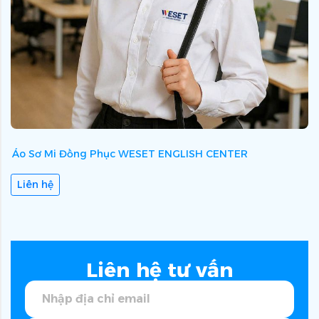
Áo Sơ Mi Đồng Phục WESET ENGLISH CENTER
Á
Liên hệ
Liên hệ tư vấn