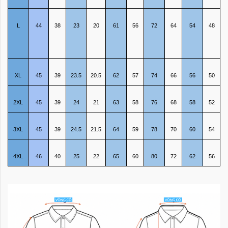
L
44
38
23
20
61
56
72
64
54
48
XL
45
39
23.5
20.5
62
57
74
66
56
50
2XL
45
39
24
21
63
58
76
68
58
52
3XL
45
39
24.5
21.5
64
59
78
70
60
54
4XL
46
40
25
22
65
60
80
72
62
56