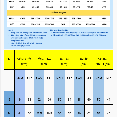
SIZE
VÒNG CỔ
RỘNG TAY
DÀI TAY
DÀI ÁO
NGANG
(cm)
(cm)
(cm)
(cm)
NÁCH (cm)
NAM
NỮ
NAM
NỮ
NAM
NỮ
NAM
NỮ
NAM
NỮ
S
44
38
22
19
59
54
68
60
50
44
M
44
38
22.5
19.5
60
55
70
62
52
46