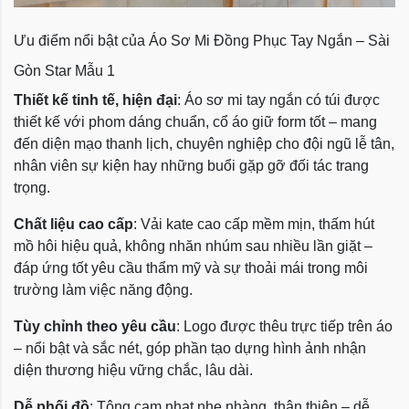
Ưu điểm nổi bật của Áo Sơ Mi Đồng Phục Tay Ngắn – Sài
Gòn Star Mẫu 1
Thiết kế tinh tế, hiện đại
: Áo sơ mi tay ngắn có túi được
thiết kế với phom dáng chuẩn, cổ áo giữ form tốt – mang
đến diện mạo thanh lịch, chuyên nghiệp cho đội ngũ lễ tân,
nhân viên sự kiện hay những buổi gặp gỡ đối tác trang
trọng.
Chất liệu cao cấp
: Vải kate cao cấp mềm mịn, thấm hút
mồ hôi hiệu quả, không nhăn nhúm sau nhiều lần giặt –
đáp ứng tốt yêu cầu thẩm mỹ và sự thoải mái trong môi
trường làm việc năng động.
Tùy chỉnh theo yêu cầu
: Logo được thêu trực tiếp trên áo
– nổi bật và sắc nét, góp phần tạo dựng hình ảnh nhận
diện thương hiệu vững chắc, lâu dài.
Dễ phối đồ
: Tông cam nhạt nhẹ nhàng, thân thiện – dễ