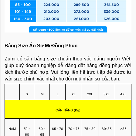
Bảng Size Áo Sơ Mi Đồng Phục
Zumi có sẵn bảng size chuẩn theo vóc dáng người Việt,
giúp quý doanh nghiệp dễ dàng đặt hàng đồng phục với
kích thước phù hợp. Vui lòng liên hệ trực tiếp để được tư
vấn size chính xác nhất cho đội ngũ nhân sự của bạn.
S
M
L
XL
2XL
3XL
4XL
CÂN NẶNG (Kg)
NAM
50 -
60 -
65 - 70
70 - 75
75 - 80
80-85
>85
60
65