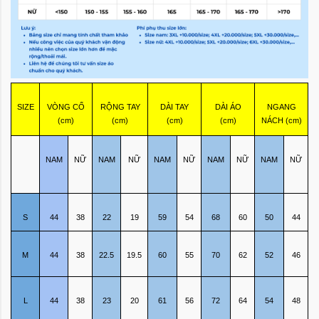
SIZE
VÒNG CỔ
RỘNG TAY
DÀI TAY
DÀI ÁO
NGANG
(cm)
(cm)
(cm)
(cm)
NÁCH (cm)
NAM
NỮ
NAM
NỮ
NAM
NỮ
NAM
NỮ
NAM
NỮ
S
44
38
22
19
59
54
68
60
50
44
M
44
38
22.5
19.5
60
55
70
62
52
46
L
44
38
23
20
61
56
72
64
54
48