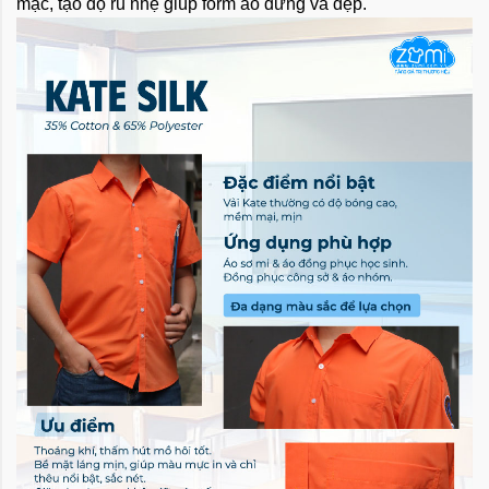
mặc, tạo độ rủ nhẹ giúp form áo đứng và đẹp.