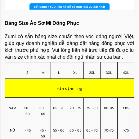
Bảng Size Áo Sơ Mi Đồng Phục
Zumi có sẵn bảng size chuẩn theo vóc dáng người Việt,
giúp quý doanh nghiệp dễ dàng đặt hàng đồng phục với
kích thước phù hợp. Vui lòng liên hệ trực tiếp để được tư
vấn size chính xác nhất cho đội ngũ nhân sự của bạn.
S
M
L
XL
2XL
3XL
4XL
CÂN NẶNG (Kg)
NAM
50 -
60 -
65 - 70
70 - 75
75 - 80
80-85
>85
60
65
NỮ
<45
45 -
55 - 60
60 - 65
65 - 70
70-75
>75
50