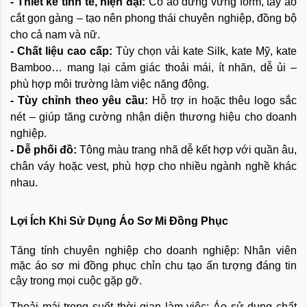
- Thiết kế tinh tế, hiện đại:
Cổ áo đứng vững form, tay áo
cắt gọn gàng – tạo nên phong thái chuyên nghiệp, đồng bộ
cho cả nam và nữ.
- Chất liệu cao cấp:
Tùy chọn vải kate Silk, kate Mỹ, kate
Bamboo… mang lại cảm giác thoải mái, ít nhăn, dễ ủi –
phù hợp môi trường làm việc năng động.
- Tùy chỉnh theo yêu cầu:
Hỗ trợ in hoặc thêu logo sắc
nét – giúp tăng cường nhận diện thương hiệu cho doanh
nghiệp.
- Dễ phối đồ:
Tông màu trang nhã dễ kết hợp với quần âu,
chân váy hoặc vest, phù hợp cho nhiều ngành nghề khác
nhau.
Lợi Ích Khi Sử Dụng Áo Sơ Mi Đồng Phục
Tăng tính chuyên nghiệp cho doanh nghiệp: Nhân viên
mặc áo sơ mi đồng phục chỉn chu tạo ấn tượng đáng tin
cậy trong mọi cuộc gặp gỡ.
Thoải mái trong suốt thời gian làm việc: Áo sử dụng chất