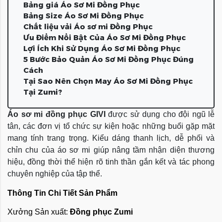
Bảng giá Áo Sơ Mi Đồng Phục
Bảng Size Áo Sơ Mi Đồng Phục
Chất liệu vải Áo sơ mi Đồng Phục
Ưu Điểm Nổi Bật Của Áo Sơ Mi Đồng Phục
Lợi Ích Khi Sử Dụng Áo Sơ Mi Đồng Phục
5 Bước Bảo Quản Áo Sơ Mi Đồng Phục Đúng
Cách
Tại Sao Nên Chọn May Áo Sơ Mi Đồng Phục
Tại Zumi?
Áo sơ mi đồng phục GIVI
 được sử dụng cho đội ngũ lễ 
tân, các đơn vị tổ chức sự kiện hoặc những buổi gặp mặt 
mang tính trang trọng. Kiểu dáng thanh lịch, dễ phối và 
chỉn chu của áo sơ mi giúp nâng tầm nhận diện thương 
hiệu, đồng thời thể hiện rõ tinh thần gắn kết và tác phong 
chuyên nghiệp của tập thể.
Thông Tin Chi Tiết Sản Phẩm
Xưởng Sản xuất: 
Đồng phục Zumi