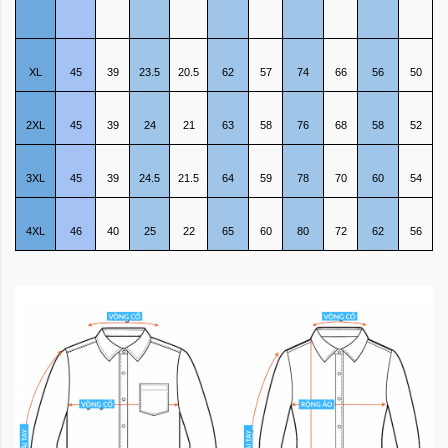
XL
45
39
23.5
20.5
62
57
74
66
56
50
2XL
45
39
24
21
63
58
76
68
58
52
3XL
45
39
24.5
21.5
64
59
78
70
60
54
4XL
46
40
25
22
65
60
80
72
62
56