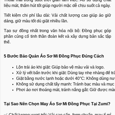
liệu mát, thấm hút tốt giúp người mặc dễ chịu suốt cả ngày.
Tiết kiệm chi phí lâu dài: Vải chất lượng cao giúp áo giữ
dáng, giữ màu tốt dù giặt nhiều lần.
Tạo sự đồng nhất trong văn hóa nội bộ: Đồng phục góp
phần củng cố tinh thần đoàn kết và xây dựng bản sắc tập
thể.
5 Bước Bảo Quản Áo Sơ Mi Đồng Phục Đúng Cách
Lộn trái áo khi giặt: Giúp bảo vệ màu vải và logo.
Xử lý vết bẩn trước khi giặt: Dùng tay nhẹ nhàng để tr
Giặt bằng nước lạnh hoặc dưới 40°C: Không dùng nướ
Không sử dụng chất tẩy mạnh: Tránh bạc màu và mục 
Phơi áo nơi thoáng mát, tránh nắng gắt: Giữ được màu 
Tại Sao Nên Chọn May Áo Sơ Mi Đồng Phục Tại Zumi?
✅ Chất lượng vượt trội: Vải cao cấp, form chuẩn, may tỉ mỉ