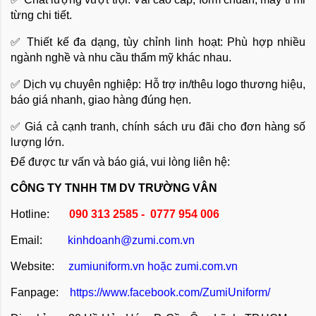
từng chi tiết.
✅ Thiết kế đa dạng, tùy chỉnh linh hoạt: Phù hợp nhiều
ngành nghề và nhu cầu thẩm mỹ khác nhau.
✅ Dịch vụ chuyên nghiệp: Hỗ trợ in/thêu logo thương hiệu,
báo giá nhanh, giao hàng đúng hẹn.
✅ Giá cả cạnh tranh, chính sách ưu đãi cho đơn hàng số
lượng lớn.
Để được tư vấn và báo giá, vui lòng liên hệ:
CÔNG TY TNHH TM DV TRƯỜNG VÂN
Hotline:
090 313 2585 - 0777 954 006
Email:
kinhdoanh@zumi.com.vn
Website:
zumiuniform.vn
hoặc
zumi.com.vn
Fanpage:
https://www.facebook.com/ZumiUniform/