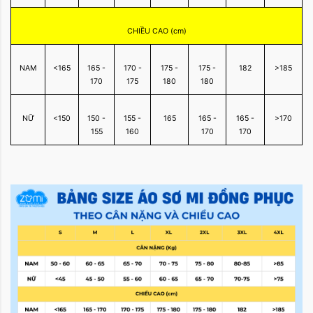
CHIỀU CAO (cm)
NAM
<165
165 -
170 -
175 -
175 -
182
>185
170
175
180
180
NỮ
<150
150 -
155 -
165
165 -
165 -
>170
155
160
170
170