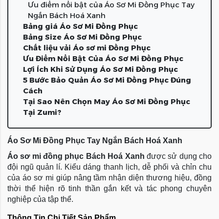
Ưu điểm nổi bật của Áo Sơ Mi Đồng Phục Tay
Ngắn Bách Hoá Xanh
Bảng giá Áo Sơ Mi Đồng Phục
Bảng Size Áo Sơ Mi Đồng Phục
Chất liệu vải Áo sơ mi Đồng Phục
Ưu Điểm Nổi Bật Của Áo Sơ Mi Đồng Phục
Lợi Ích Khi Sử Dụng Áo Sơ Mi Đồng Phục
5 Bước Bảo Quản Áo Sơ Mi Đồng Phục Đúng
Cách
Tại Sao Nên Chọn May Áo Sơ Mi Đồng Phục
Tại Zumi?
Áo Sơ Mi Đồng Phục Tay Ngắn Bách Hoá Xanh
Áo sơ mi đồng phục Bách Hoá Xanh
được sử dụng cho
đội ngũ quản lí. Kiểu dáng thanh lịch, dễ phối và chỉn chu
của áo sơ mi giúp nâng tầm nhận diện thương hiệu, đồng
thời thể hiện rõ tinh thần gắn kết và tác phong chuyên
nghiệp của tập thể.
Thông Tin Chi Tiết Sản Phẩm