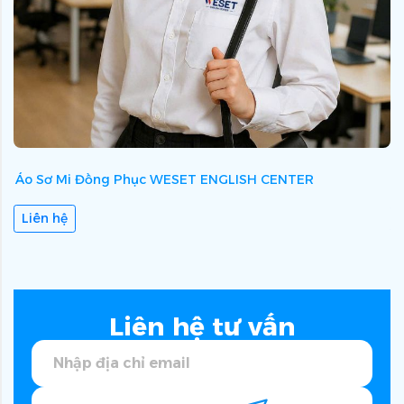
Áo Sơ Mi Đồng Phục WESET ENGLISH CENTER
Á
Liên hệ
Liên hệ tư vấn