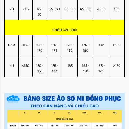
NỮ
<45
45 -
55 - 60
60 - 65
65 - 70
70-75
>75
50
CHIỀU CAO (cm)
NAM
<165
165 -
170 -
175 -
175 -
182
>185
170
175
180
180
NỮ
<150
150 -
155 -
165
165 -
165 -
>170
155
160
170
170