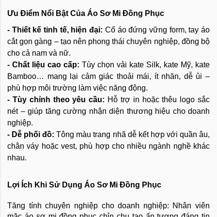
Ưu Điểm Nổi Bật Của Áo Sơ Mi Đồng Phục
- Thiết kế tinh tế, hiện đại:
Cổ áo đứng vững form, tay áo
cắt gọn gàng – tạo nên phong thái chuyên nghiệp, đồng bộ
cho cả nam và nữ.
- Chất liệu cao cấp:
Tùy chọn vải kate Silk, kate Mỹ, kate
Bamboo… mang lại cảm giác thoải mái, ít nhăn, dễ ủi –
phù hợp môi trường làm việc năng động.
- Tùy chỉnh theo yêu cầu:
Hỗ trợ in hoặc thêu logo sắc
nét – giúp tăng cường nhận diện thương hiệu cho doanh
nghiệp.
- Dễ phối đồ:
Tông màu trang nhã dễ kết hợp với quần âu,
chân váy hoặc vest, phù hợp cho nhiều ngành nghề khác
nhau.
Lợi Ích Khi Sử Dụng Áo Sơ Mi Đồng Phục
Tăng tính chuyên nghiệp cho doanh nghiệp: Nhân viên
mặc áo sơ mi đồng phục chỉn chu tạo ấn tượng đáng tin