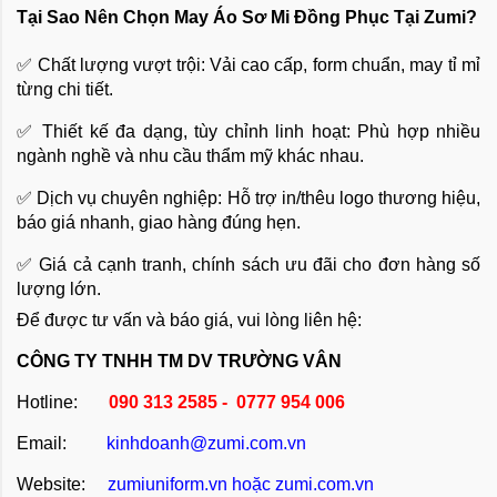
Tại Sao Nên Chọn May Áo Sơ Mi Đồng Phục Tại Zumi?
✅ Chất lượng vượt trội: Vải cao cấp, form chuẩn, may tỉ mỉ
từng chi tiết.
✅ Thiết kế đa dạng, tùy chỉnh linh hoạt: Phù hợp nhiều
ngành nghề và nhu cầu thẩm mỹ khác nhau.
✅ Dịch vụ chuyên nghiệp: Hỗ trợ in/thêu logo thương hiệu,
báo giá nhanh, giao hàng đúng hẹn.
✅ Giá cả cạnh tranh, chính sách ưu đãi cho đơn hàng số
lượng lớn.
Để được tư vấn và báo giá, vui lòng liên hệ:
CÔNG TY TNHH TM DV TRƯỜNG VÂN
Hotline:
090 313 2585 - 0777 954 006
Email:
kinhdoanh@zumi.com.vn
Website:
zumiuniform.vn
hoặc
zumi.com.vn