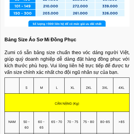
Bảng Size Áo Sơ Mi Đồng Phục
Zumi có sẵn bảng size chuẩn theo vóc dáng người Việt,
giúp quý doanh nghiệp dễ dàng đặt hàng đồng phục với
kích thước phù hợp. Vui lòng liên hệ trực tiếp để được tư
vấn size chính xác nhất cho đội ngũ nhân sự của bạn.
S
M
L
XL
2XL
3XL
4XL
CÂN NẶNG (Kg)
NAM
50 -
60 -
65 - 70
70 - 75
75 - 80
80-85
>85
60
65