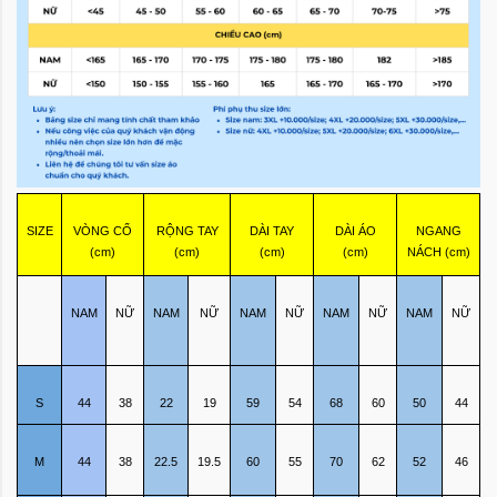
SIZE
VÒNG CỔ
RỘNG TAY
DÀI TAY
DÀI ÁO
NGANG
(cm)
(cm)
(cm)
(cm)
NÁCH (cm)
NAM
NỮ
NAM
NỮ
NAM
NỮ
NAM
NỮ
NAM
NỮ
S
44
38
22
19
59
54
68
60
50
44
M
44
38
22.5
19.5
60
55
70
62
52
46