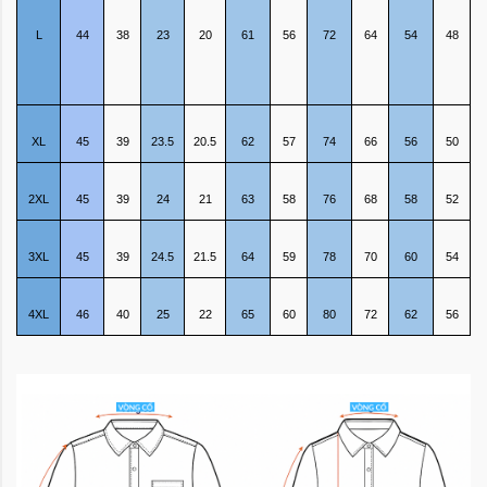
L
44
38
23
20
61
56
72
64
54
48
XL
45
39
23.5
20.5
62
57
74
66
56
50
2XL
45
39
24
21
63
58
76
68
58
52
3XL
45
39
24.5
21.5
64
59
78
70
60
54
4XL
46
40
25
22
65
60
80
72
62
56