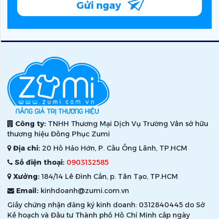
Gửi ngay
Công ty:
TNHH Thương Mại Dịch Vụ Trường Vân sở hữu
thương hiệu Đồng Phục Zumi
Địa chỉ:
20 Hồ Hảo Hớn, P. Cầu Ông Lãnh, TP.HCM
Số điện thoại:
0903132585
Xưởng:
184/14 Lê Đình Cẩn, p. Tân Tạo, TP.HCM
Email:
kinhdoanh@zumi.com.vn
Giấy chứng nhận đăng ký kinh doanh: 0312840445 do Sở
Kế hoạch và Đầu tư Thành phố Hồ Chí Minh cấp ngày