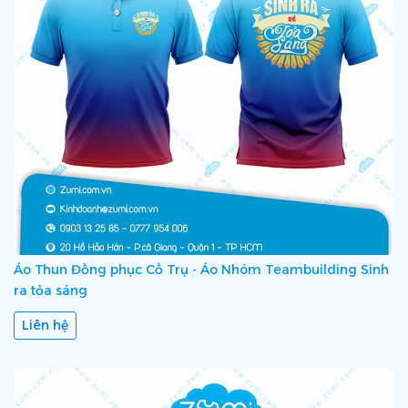
diện và chuyên nghiệp để giúp quý doanh nghiệp “Nâng
Giá Trị Thương Hiệu” và gửi thông điệp trọn vẹn tới khách
hàng.
Áo Thun Đồng phục Cổ Trụ - Áo Nhóm Teambuilding Sinh
ra tỏa sáng
Liên hệ