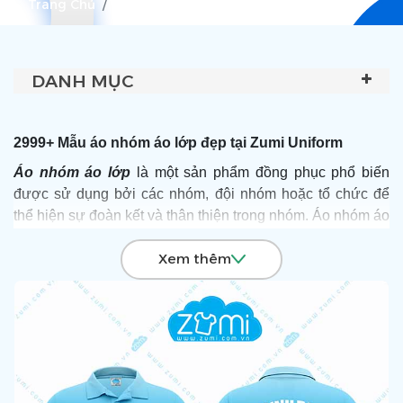
Trang Chủ
Áo Nhóm Áo Lớp
DANH MỤC
2999+ Mẫu áo nhóm áo lớp đẹp tại Zumi Uniform
Áo nhóm áo lớp
là một sản phẩm đồng phục phổ biến
được sử dụng bởi các nhóm, đội nhóm hoặc tổ chức để
thể hiện sự đoàn kết và thân thiện trong nhóm. Áo nhóm áo
lớp thường được thiết kế với nhiều màu sắc, hình ảnh,
Xem thêm
logo hoặc slogan phù hợp với đặc trưng của nhóm. Sản
phẩm này có thể được sử dụng trong các hoạt động như
teambuilding, du lịch, thể thao, hoặc các sự kiện quảng
cáo, giúp tạo dấu ấn và thu hút sự chú ý của mọi người.
Để được tư vấn và sở hữu những mẫu áo nhóm áo lớp
với giá ưu đãi nhất, hãy Liên hệ Hotline:
0903 132 585
đặt
may áo thun đồng phục
, Zumi sẽ đưa ra giải pháp toàn