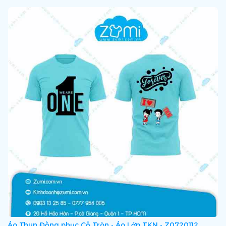
Áo Thun Đồng phục Cổ Tròn - Áo Lớp TKN - Z0720112