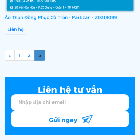
Áo Thun Đồng Phục Cổ Tròn - Partizan - Z0319099
Liên hệ
«
1
2
3
Liên hệ tư vấn
Gửi ngay