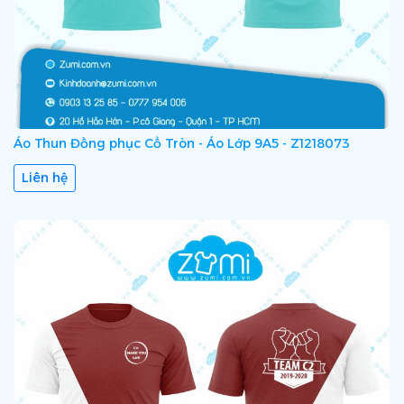
Áo Thun Đồng phục Cổ Tròn - Áo Lớp 9A5 - Z1218073
Liên hệ