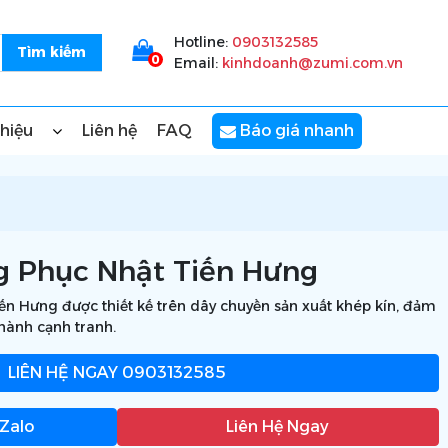
Hotline:
0903132585
0
Email:
kinhdoanh@zumi.com.vn
thiệu
Liên hệ
FAQ
Báo giá nhanh
g Phục Nhật Tiến Hưng
n Hưng được thiết kế trên dây chuyền sản xuất khép kín, đảm
thành cạnh tranh.
LIÊN HỆ NGAY
0903132585
 Zalo
Liên Hệ Ngay