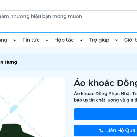
àng
Tin tức
Hợp tác
Trợ giúp
Giới 
ến Hưng
Áo khoác Đồn
Áo khoác Đồng Phục Nhật Tiế
bảo uy tín chất lượng và giá 
Liên Hệ Qua