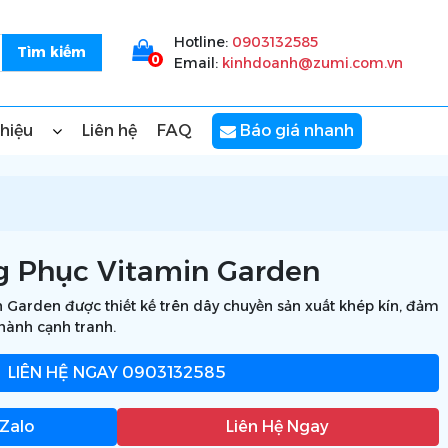
Hotline:
0903132585
0
Email:
kinhdoanh@zumi.com.vn
thiệu
Liên hệ
FAQ
Báo giá nhanh
g Phục Vitamin Garden
Garden được thiết kế trên dây chuyền sản xuất khép kín, đảm
thành cạnh tranh.
LIÊN HỆ NGAY
0903132585
 Zalo
Liên Hệ Ngay