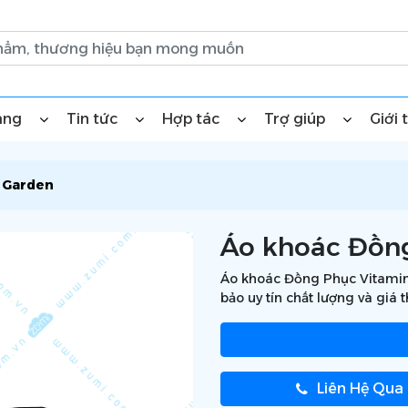
àng
Tin tức
Hợp tác
Trợ giúp
Giới 
 Garden
Áo khoác Đồn
Áo khoác Đồng Phục Vitamin 
bảo uy tín chất lượng và giá 
Liên Hệ Qua