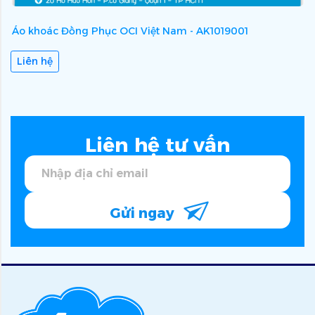
Áo khoác Đồng Phục OCI Việt Nam - AK1019001
Á
Liên hệ
Liên hệ tư vấn
Gửi ngay