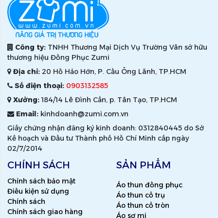
Công ty:
TNHH Thương Mại Dịch Vụ Trường Vân sở hữu
thương hiệu Đồng Phục Zumi
Địa chỉ:
20 Hồ Hảo Hớn, P. Cầu Ông Lãnh, TP.HCM
Số điện thoại:
0903132585
Xưởng:
184/14 Lê Đình Cẩn, p. Tân Tạo, TP.HCM
Email:
kinhdoanh@zumi.com.vn
Giấy chứng nhận đăng ký kinh doanh: 0312840445 do Sở
Kế hoạch và Đầu tư Thành phố Hồ Chí Minh cấp ngày
02/7/2014
CHÍNH SÁCH
SẢN PHẨM
Chính sách bảo mật
Áo thun đồng phục
Điều kiện sử dụng
Áo thun cổ trụ
Chính sách
Áo thun cổ tròn
Chính sách giao hàng
Áo sơ mi