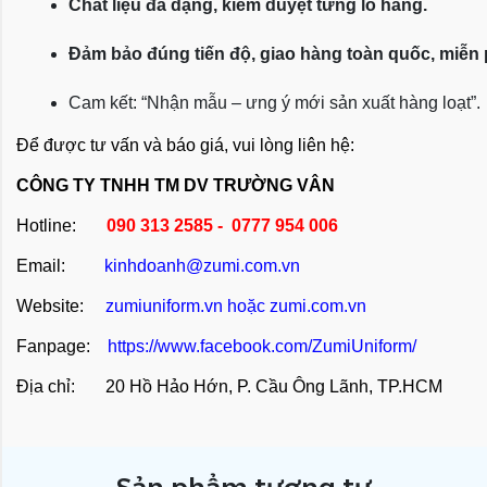
Chất liệu đa dạng, kiểm duyệt từng lô hàng.
Đảm bảo đúng tiến độ, giao hàng toàn quốc, miễn
Cam kết: “Nhận mẫu – ưng ý mới sản xuất hàng loạt”.
Để được tư vấn và báo giá, vui lòng liên hệ:
CÔNG TY TNHH TM DV TRƯỜNG VÂN
Hotline:
090 313 2585 - 0777 954 006
Email:
kinhdoanh@zumi.com.vn
Website:
zumiuniform.vn
hoặc
zumi.com.vn
Fanpage:
https://www.facebook.com/ZumiUniform/
Địa chỉ: 20 Hồ Hảo Hớn, P. Cầu Ông Lãnh, TP.HCM