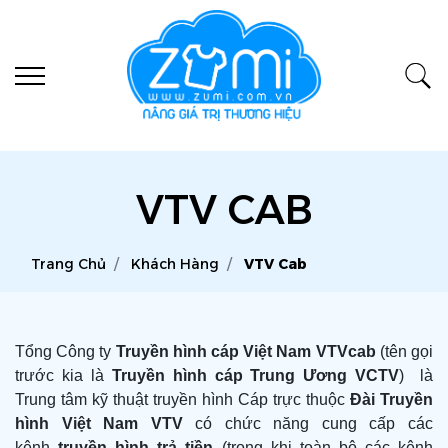
VTV CAB
Trang Chủ
Khách Hàng
VTV Cab
Tổng Công ty
Truyền hình cáp Việt Nam VTVcab
(tên gọi
trước kia là
Truyền hình cáp Trung Ương VCTV
) là
Trung tâm kỹ thuật truyền hình Cáp trực thuộc
Đài Truyền
hình Việt Nam VTV
có chức năng cung cấp các
kênh
truyền hình trả tiền
(trong khi toàn bộ các kênh