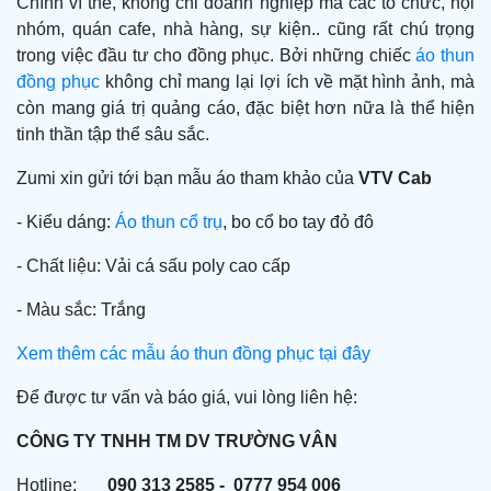
Chính vì thế, không chỉ doanh nghiệp mà các tổ chức, hội
nhóm, quán cafe, nhà hàng, sự kiện.. cũng rất chú trọng
trong việc đầu tư cho đồng phục. Bởi những chiếc
áo thun
đồng phục
không chỉ mang lại lợi ích về mặt hình ảnh, mà
còn mang giá trị quảng cáo, đặc biệt hơn nữa là thể hiện
tinh thần tập thể sâu sắc.
Zumi xin gửi tới bạn mẫu áo tham khảo của
VTV Cab
- Kiểu dáng:
Áo thun cổ trụ
, bo cổ bo tay đỏ đô
- Chất liệu: Vải cá sấu poly cao cấp
- Màu sắc: Trắng
Xem thêm các mẫu áo thun đồng phục tại đây
Để được tư vấn và báo giá, vui lòng liên hệ:
CÔNG TY TNHH TM DV TRƯỜNG VÂN
Hotline:
090 313 2585 - 0777 954 006