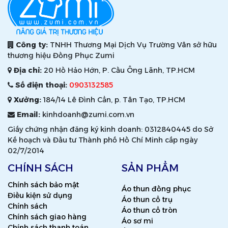
Công ty:
TNHH Thương Mại Dịch Vụ Trường Vân sở hữu
thương hiệu Đồng Phục Zumi
Địa chỉ:
20 Hồ Hảo Hớn, P. Cầu Ông Lãnh, TP.HCM
Số điện thoại:
0903132585
Xưởng:
184/14 Lê Đình Cẩn, p. Tân Tạo, TP.HCM
Email:
kinhdoanh@zumi.com.vn
Giấy chứng nhận đăng ký kinh doanh: 0312840445 do Sở
Kế hoạch và Đầu tư Thành phố Hồ Chí Minh cấp ngày
02/7/2014
CHÍNH SÁCH
SẢN PHẨM
Chính sách bảo mật
Áo thun đồng phục
Điều kiện sử dụng
Áo thun cổ trụ
Chính sách
Áo thun cổ tròn
Chính sách giao hàng
Áo sơ mi
Chính sách thanh toán