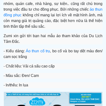
nhóm, quán cafe, nhà hàng, sự kiện.. cũng rất chú trong
trong việc đầu tư cho đồng phục. Bởi những chiếc
áo thun
đồng phục
không chỉ mang lại lợi ích về mặt hình ảnh, mà
còn mang giá trị quảng cáo, đặc biệt hơn nữa là thể hiện
tinh thần tập thể sâu sắc.
Zumi xin gửi tới bạn hai mẫu áo tham khảo của Du Lịch
Tâm Đắc.
- Kiểu dáng:
Áo thun cổ trụ
, bo cổ và bo tay dệt màu đen/
cam sọc trắng
- Chất liệu: Vải cá sấu cao cấp
- Màu sắc: Đen/ Cam
- In/thêu: In lụa