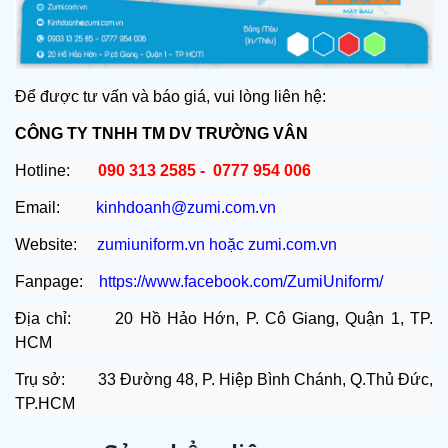
Để được tư vấn và báo giá, vui lòng liên hệ:
CÔNG TY TNHH TM DV TRƯỜNG VÂN
Hotline:
090 313 2585 - 0777 954 006
Email:
kinhdoanh@zumi.com.vn
Website:
zumiuniform.vn
hoặc
zumi.com.vn
Fanpage:
https://www.facebook.com/ZumiUniform/
Địa chỉ: 20 Hồ Hảo Hớn, P. Cô Giang, Quận 1, TP.
HCM
Trụ sở: 33 Đường 48, P. Hiệp Bình Chánh, Q.Thủ Đức,
TP.HCM