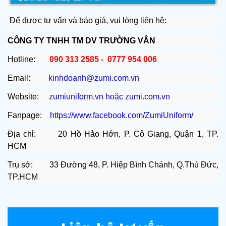
Để được tư vấn và báo giá, vui lòng liên hệ:
CÔNG TY TNHH TM DV TRƯỜNG VÂN
Hotline:
090 313 2585 - 0777 954 006
Email:
kinhdoanh@zumi.com.vn
Website:
zumiuniform.vn
hoặc
zumi.com.vn
Fanpage:
https://www.facebook.com/ZumiUniform/
Địa chỉ: 20 Hồ Hảo Hớn, P. Cô Giang, Quận 1, TP.
HCM
Trụ sở: 33 Đường 48, P. Hiệp Bình Chánh, Q.Thủ Đức,
TP.HCM