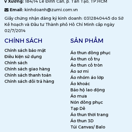
Xưởng:
184/14 Lê Đình Cẩn, p. Tân Tạo, TP.HCM
Email:
kinhdoanh@zumi.com.vn
Giấy chứng nhận đăng ký kinh doanh: 0312840445 do Sở
Kế hoạch và Đầu tư Thành phố Hồ Chí Minh cấp ngày
02/7/2014
CHÍNH SÁCH
SẢN PHẨM
Chính sách bảo mật
Áo thun đồng phục
Điều kiện sử dụng
Áo thun cổ trụ
Chính sách
Áo thun cổ tròn
Chính sách giao hàng
Áo sơ mi
Chính sách thanh toán
Áo nhóm áo lớp
Chính sách đổi trả hàng
Áo khoác
Bảo hộ lao động
Áo mưa
Nón đồng phục
Tạp Dề
Áo thun thời trang
Áo thun 3D
Túi Canvas/ Balo