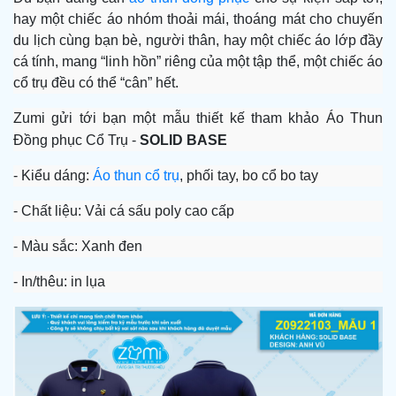
hay một chiếc áo nhóm thoải mái, thoáng mát cho chuyến
du lịch cùng bạn bè, người thân, hay một chiếc áo lớp đầy
cá tính, mang “linh hồn” riêng của một tập thể, một chiếc áo
cổ trụ đều có thể “cân” hết.
Zumi gửi tới bạn một mẫu thiết kế tham khảo
Áo Thun
Đồng phục Cổ Trụ -
SOLID BASE
- Kiểu dáng:
Áo thun cổ trụ
, phối tay, bo cổ bo tay
- Chất liệu:
Vải cá sấu poly cao cấp
- Màu sắc: Xanh đen
- In/thêu: in lụa