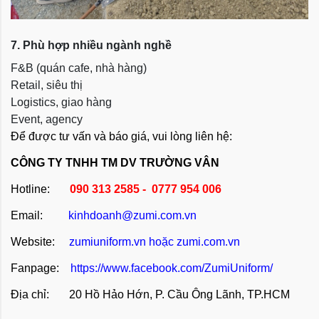
7. Phù hợp nhiều ngành nghề
F&B (quán cafe, nhà hàng)
Retail, siêu thị
Logistics, giao hàng
Event, agency
Để được tư vấn và báo giá, vui lòng liên hệ:
CÔNG TY TNHH TM DV TRƯỜNG VÂN
Hotline:
090 313 2585 - 0777 954 006
Email:
kinhdoanh@zumi.com.vn
Website:
zumiuniform.vn
hoặc
zumi.com.vn
Fanpage:
https://www.facebook.com/ZumiUniform/
Địa chỉ: 20 Hồ Hảo Hớn, P. Cầu Ông Lãnh, TP.HCM