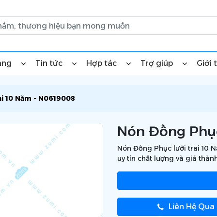
àng
Tin tức
Hợp tác
Trợ giúp
Giới 
i 10 Năm - N0619008
Nón Đồng Phục
Nón Đồng Phục lưỡi trai 10 N
uy tín chất lượng và giá thàn
Liên Hệ Qua