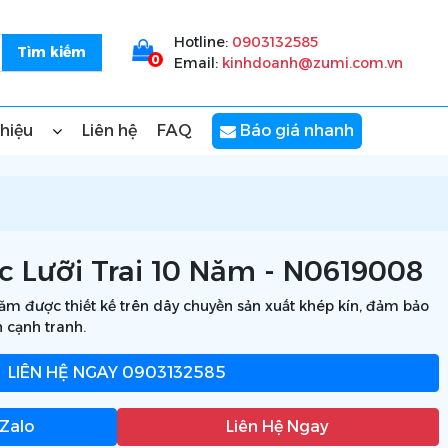
Hotline:
0903132585
0
Email:
kinhdoanh@zumi.com.vn
thiệu
Liên hệ
FAQ
Báo giá nhanh
 Lưỡi Trai 10 Năm - N0619008
ăm được thiết kế trên dây chuyền sản xuất khép kín, đảm bảo
h cạnh tranh.
LIÊN HỆ NGAY
0903132585
 Zalo
Liên Hệ Ngay