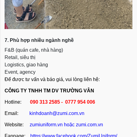
7. Phù hợp nhiều ngành nghề
F&B (quán cafe, nhà hàng)
Retail, siêu thị
Logistics, giao hàng
Event, agency
Để được tư vấn và báo giá, vui lòng liên hệ:
CÔNG TY TNHH TM DV TRƯỜNG VÂN
Hotline:
090 313 2585 - 0777 954 006
Email:
kinhdoanh@zumi.com.vn
Website:
zumiuniform.vn
hoặc
zumi.com.vn
Fanpage:
https://www.facebook.com/ZumiUniform/