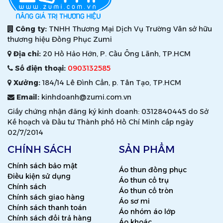
Công ty:
TNHH Thương Mại Dịch Vụ Trường Vân sở hữu
thương hiệu Đồng Phục Zumi
Địa chỉ:
20 Hồ Hảo Hớn, P. Cầu Ông Lãnh, TP.HCM
Số điện thoại:
0903132585
Xưởng:
184/14 Lê Đình Cẩn, p. Tân Tạo, TP.HCM
Email:
kinhdoanh@zumi.com.vn
Giấy chứng nhận đăng ký kinh doanh: 0312840445 do Sở
Kế hoạch và Đầu tư Thành phố Hồ Chí Minh cấp ngày
02/7/2014
CHÍNH SÁCH
SẢN PHẨM
Chính sách bảo mật
Áo thun đồng phục
Điều kiện sử dụng
Áo thun cổ trụ
Chính sách
Áo thun cổ tròn
Chính sách giao hàng
Áo sơ mi
Chính sách thanh toán
Áo nhóm áo lớp
Chính sách đổi trả hàng
Áo khoác