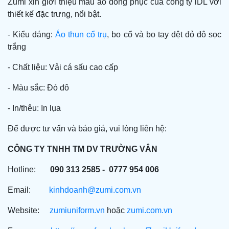
Zumi xin giới thiệu mẫu áo đồng phục của công ty iDL với
thiết kế đặc trưng, nổi bật.
- Kiểu dáng:
Áo thun cổ trụ
, bo cổ và bo tay dệt đỏ đô sọc
trắng
- Chất liệu: Vải cá sấu cao cấp
- Màu sắc: Đỏ đô
- In/thêu: In lụa
Để được tư vấn và báo giá, vui lòng liên hệ:
CÔNG TY TNHH TM DV TRƯỜNG VÂN
Hotline:
090 313 2585 - 0777 954 006
Email:
kinhdoanh@zumi.com.vn
Website:
zumiuniform.vn
hoặc
zumi.com.vn